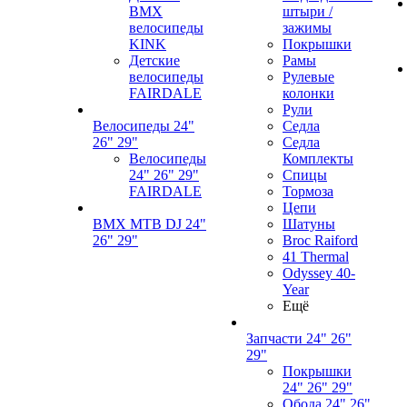
BMX
штыри /
велосипеды
зажимы
KINK
Покрышки
Детские
Рамы
велосипеды
Рулевые
FAIRDALE
колонки
Рули
Велосипеды 24"
Седла
26" 29"
Седла
Велосипеды
Комплекты
24" 26" 29"
Спицы
FAIRDALE
Тормоза
Цепи
BMX MTB DJ 24"
Шатуны
26" 29"
Broc Raiford
41 Thermal
Odyssey 40-
Year
Ещё
Запчасти 24" 26"
29"
Покрышки
24" 26" 29"
Обода 24" 26"