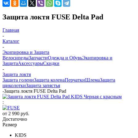
Защита локтя FUSE Delta Pad
Главная
-
Каталог
-
Экипировка и Защита
Велосипеды
Запчасти
Одежда и Обувь
Экипировка и
Защита
Аксессуары
Скидки
-
Защита локтя
Защита голени
Защита колена
Перчатки
Шлема
Защита
щиколотки
Защита запястья
-
Защита локтя FUSE Delta Pad
:
от
2 990 руб.
Достаточно
Размер
KIDS