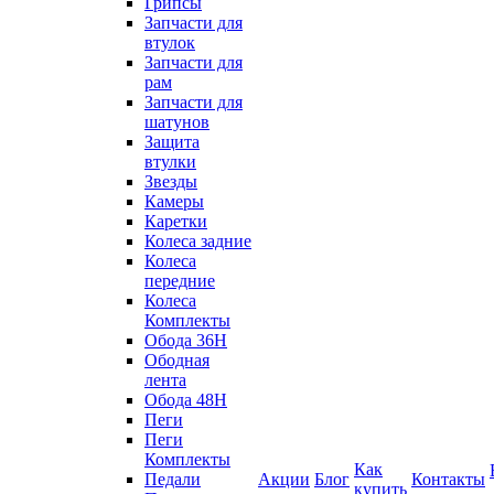
Грипсы
Запчасти для
втулок
Запчасти для
рам
Запчасти для
шатунов
Защита
втулки
Звезды
Камеры
Каретки
Колеса задние
Колеса
передние
Колеса
Комплекты
Обода 36H
Ободная
лента
Обода 48H
Пеги
Пеги
Комплекты
Как
Педали
Акции
Блог
Контакты
купить