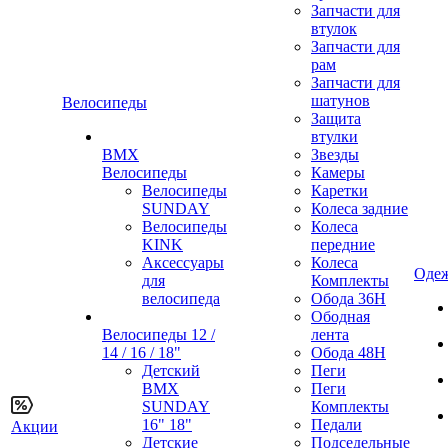
Запчасти для
втулок
Запчасти для
рам
Запчасти для
шатунов
Велосипеды
Защита
втулки
BMX
Звезды
Велосипеды
Камеры
Велосипеды
Каретки
SUNDAY
Колеса задние
Велосипеды
Колеса
KINK
передние
Аксессуары
Колеса
Одеж
для
Комплекты
велосипеда
Обода 36H
Ободная
Велосипеды 12 /
лента
14 / 16 / 18"
Обода 48H
Детский
Пеги
BMX
Пеги
SUNDAY
Комплекты
16" 18"
Педали
Акции
Детские
Подседельные