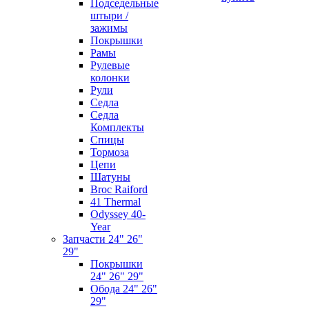
Подседельные
штыри /
зажимы
Покрышки
Рамы
Рулевые
колонки
Рули
Седла
Седла
Комплекты
Спицы
Тормоза
Цепи
Шатуны
Broc Raiford
41 Thermal
Odyssey 40-
Year
Запчасти 24" 26"
29"
Покрышки
24" 26" 29"
Обода 24" 26"
29"