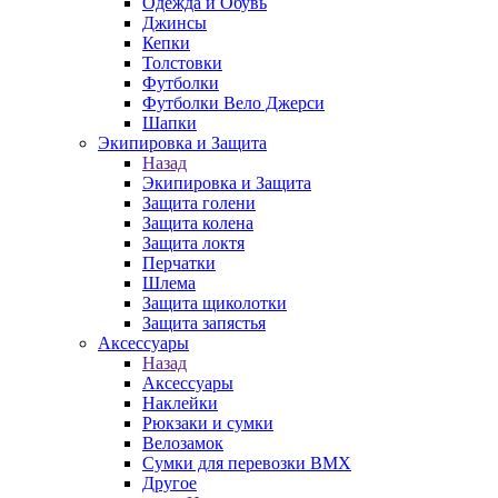
Одежда и Обувь
Джинсы
Кепки
Толстовки
Футболки
Футболки Вело Джерси
Шапки
Экипировка и Защита
Назад
Экипировка и Защита
Защита голени
Защита колена
Защита локтя
Перчатки
Шлема
Защита щиколотки
Защита запястья
Аксессуары
Назад
Аксессуары
Наклейки
Рюкзаки и сумки
Велозамок
Сумки для перевозки BMX
Другое