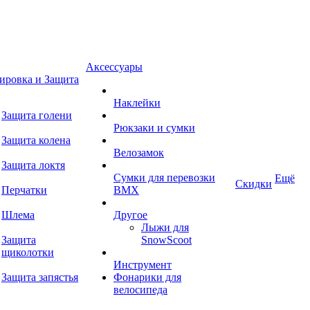
Аксессуары
ировка и Защита
Наклейки
Защита голени
Рюкзаки и сумки
Защита колена
Велозамок
Защита локтя
Сумки для перевозки
Ещё
Скидки
Перчатки
BMX
Шлема
Другое
Лыжи для
Защита
SnowScoot
щиколотки
Инструмент
Защита запястья
Фонарики для
велосипеда