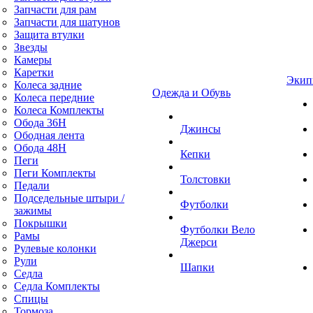
Запчасти для рам
Запчасти для шатунов
Защита втулки
Звезды
Камеры
Каретки
Экип
Колеса задние
Одежда и Обувь
Колеса передние
Колеса Комплекты
Обода 36H
Джинсы
Ободная лента
Обода 48H
Кепки
Пеги
Пеги Комплекты
Толстовки
Педали
Подседельные штыри /
Футболки
зажимы
Покрышки
Футболки Вело
Рамы
Джерси
Рулевые колонки
Рули
Шапки
Седла
Седла Комплекты
Спицы
Тормоза