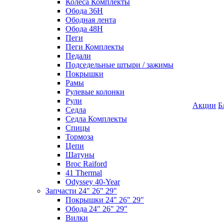
Колеса Комплекты
Обода 36H
Ободная лента
Обода 48H
Пеги
Пеги Комплекты
Педали
Подседельные штыри / зажимы
Покрышки
Рамы
Рулевые колонки
Рули
Акции
Б
Седла
Седла Комплекты
Спицы
Тормоза
Цепи
Шатуны
Broc Raiford
41 Thermal
Odyssey 40-Year
Запчасти 24" 26" 29"
Покрышки 24" 26" 29"
Обода 24" 26" 29"
Вилки