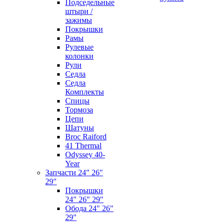
Подседельные
штыри /
зажимы
Покрышки
Рамы
Рулевые
колонки
Рули
Седла
Седла
Комплекты
Спицы
Тормоза
Цепи
Шатуны
Broc Raiford
41 Thermal
Odyssey 40-
Year
Запчасти 24" 26"
29"
Покрышки
24" 26" 29"
Обода 24" 26"
29"