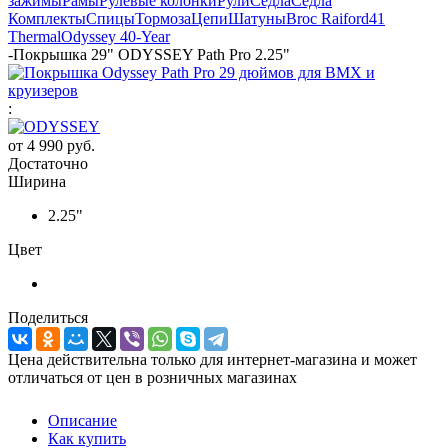
зажимы
Рамы
Рулевые колонки
Рули
Седла
Седла
Комплекты
Спицы
Тормоза
Цепи
Шатуны
Broc Raiford
41
Thermal
Odyssey 40-Year
-
Покрышка 29" ODYSSEY Path Pro 2.25"
:
от
4 990 руб.
Достаточно
Ширина
2.25"
Цвет
Поделиться
Цена действительна только для интернет-магазина и может
отличаться от цен в розничных магазинах
Описание
Как купить