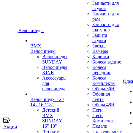
Запчасти для
втулок
Запчасти для
рам
Запчасти для
шатунов
Велосипеды
Защита
втулки
BMX
Звезды
Велосипеды
Камеры
Велосипеды
Каретки
SUNDAY
Колеса задние
Велосипеды
Колеса
KINK
передние
Аксессуары
Колеса
Одеж
для
Комплекты
велосипеда
Обода 36H
Ободная
Велосипеды 12 /
лента
14 / 16 / 18"
Обода 48H
Детский
Пеги
BMX
Пеги
SUNDAY
Комплекты
16" 18"
Педали
Акции
Детские
Подседельные