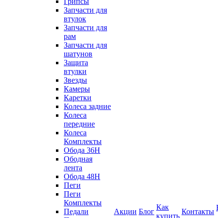
Грипсы
Запчасти для
втулок
Запчасти для
рам
Запчасти для
шатунов
Защита
втулки
Звезды
Камеры
Каретки
Колеса задние
Колеса
передние
Колеса
Комплекты
Обода 36H
Ободная
лента
Обода 48H
Пеги
Пеги
Комплекты
Как
Педали
Акции
Блог
Контакты
купить