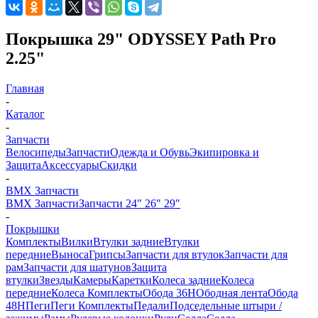
Покрышка 29" ODYSSEY Path Pro
2.25"
Главная
-
Каталог
-
Запчасти
Велосипеды
Запчасти
Одежда и Обувь
Экипировка и
Защита
Аксессуары
Скидки
-
BMX Запчасти
BMX Запчасти
Запчасти 24" 26" 29"
-
Покрышки
Комплекты
Вилки
Втулки задние
Втулки
передние
Выноса
Грипсы
Запчасти для втулок
Запчасти для
рам
Запчасти для шатунов
Защита
втулки
Звезды
Камеры
Каретки
Колеса задние
Колеса
передние
Колеса Комплекты
Обода 36H
Ободная лента
Обода
48H
Пеги
Пеги Комплекты
Педали
Подседельные штыри /