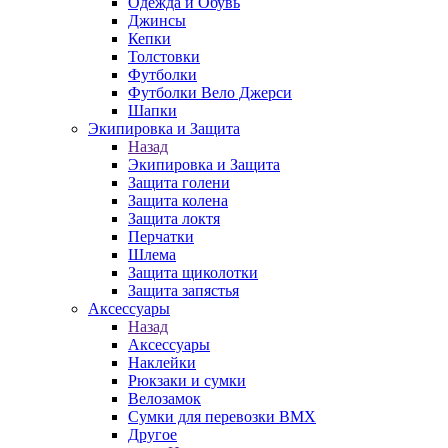
Одежда и Обувь
Джинсы
Кепки
Толстовки
Футболки
Футболки Вело Джерси
Шапки
Экипировка и Защита
Назад
Экипировка и Защита
Защита голени
Защита колена
Защита локтя
Перчатки
Шлема
Защита щиколотки
Защита запястья
Аксессуары
Назад
Аксессуары
Наклейки
Рюкзаки и сумки
Велозамок
Сумки для перевозки BMX
Другое