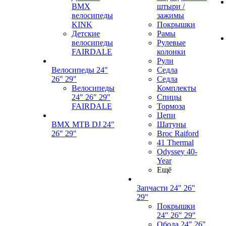
BMX
штыри /
велосипеды
зажимы
KINK
Покрышки
Детские
Рамы
велосипеды
Рулевые
FAIRDALE
колонки
Рули
Велосипеды 24"
Седла
26" 29"
Седла
Велосипеды
Комплекты
24" 26" 29"
Спицы
FAIRDALE
Тормоза
Цепи
BMX MTB DJ 24"
Шатуны
26" 29"
Broc Raiford
41 Thermal
Odyssey 40-
Year
Ещё
Запчасти 24" 26"
29"
Покрышки
24" 26" 29"
Обода 24" 26"