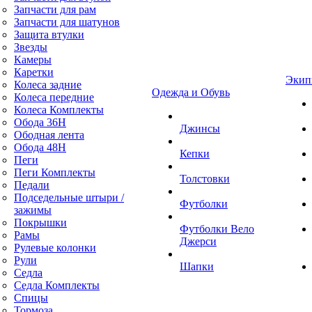
Запчасти для рам
Запчасти для шатунов
Защита втулки
Звезды
Камеры
Каретки
Экип
Колеса задние
Одежда и Обувь
Колеса передние
Колеса Комплекты
Обода 36H
Джинсы
Ободная лента
Обода 48H
Кепки
Пеги
Пеги Комплекты
Толстовки
Педали
Подседельные штыри /
Футболки
зажимы
Покрышки
Футболки Вело
Рамы
Джерси
Рулевые колонки
Рули
Шапки
Седла
Седла Комплекты
Спицы
Тормоза