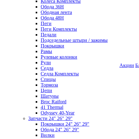
Колеса Комплекты
Обода 36H
Ободная лента
Обода 48H
Пеги
Пеги Комплекты
Педали
Подседельные штыри / зажимы
Покрышки
Рамы
Рулевые колонки
Рули
Акции
Б
Седла
Седла Комплекты
Спицы
Тормоза
Цепи
Шатуны
Broc Raiford
41 Thermal
Odyssey 40-Year
Запчасти 24" 26" 29"
Покрышки 24" 26" 29"
Обода 24" 26" 29"
Вилки