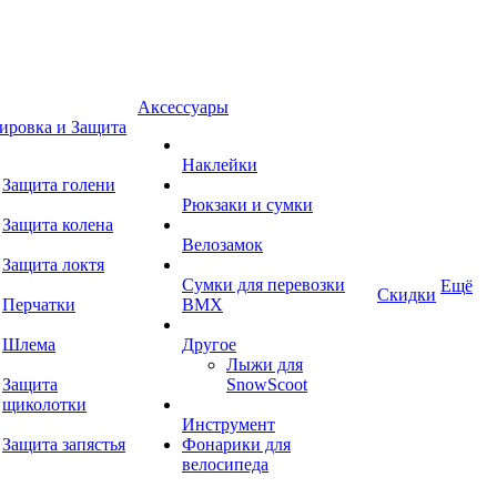
Аксессуары
ировка и Защита
Наклейки
Защита голени
Рюкзаки и сумки
Защита колена
Велозамок
Защита локтя
Сумки для перевозки
Ещё
Скидки
Перчатки
BMX
Шлема
Другое
Лыжи для
Защита
SnowScoot
щиколотки
Инструмент
Защита запястья
Фонарики для
велосипеда