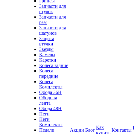
Грипсы
Запчасти для
втулок
Запчасти для
рам
Запчасти для
шатунов
Защита
втулки
Звезды
Камеры
Каретки
Колеса задние
Колеса
передние
Колеса
Комплекты
Обода 36H
Ободная
лента
Обода 48H
Пеги
Пеги
Комплекты
Как
Педали
Акции
Блог
Контакты
купить