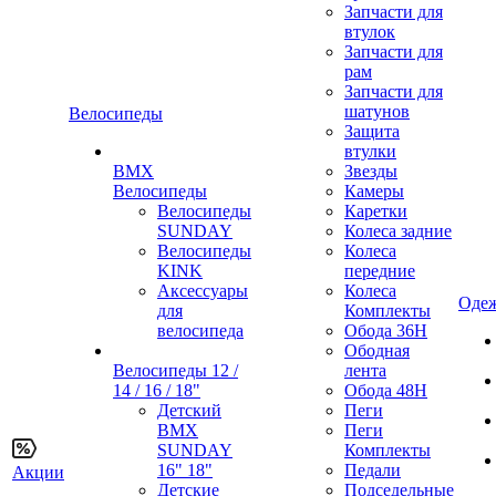
Запчасти для
втулок
Запчасти для
рам
Запчасти для
шатунов
Велосипеды
Защита
втулки
BMX
Звезды
Велосипеды
Камеры
Велосипеды
Каретки
SUNDAY
Колеса задние
Велосипеды
Колеса
KINK
передние
Аксессуары
Колеса
Одеж
для
Комплекты
велосипеда
Обода 36H
Ободная
Велосипеды 12 /
лента
14 / 16 / 18"
Обода 48H
Детский
Пеги
BMX
Пеги
SUNDAY
Комплекты
16" 18"
Педали
Акции
Детские
Подседельные