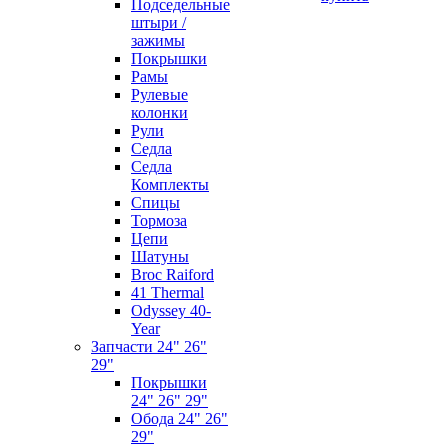
Подседельные
штыри /
зажимы
Покрышки
Рамы
Рулевые
колонки
Рули
Седла
Седла
Комплекты
Спицы
Тормоза
Цепи
Шатуны
Broc Raiford
41 Thermal
Odyssey 40-
Year
Запчасти 24" 26"
29"
Покрышки
24" 26" 29"
Обода 24" 26"
29"