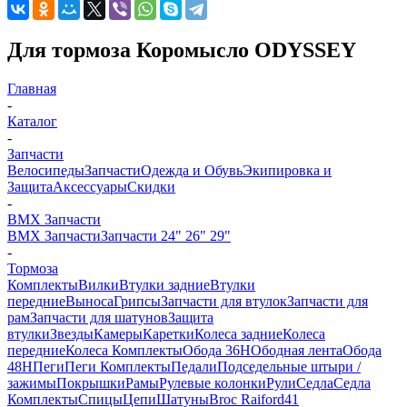
Для тормоза Коромысло ODYSSEY
Главная
-
Каталог
-
Запчасти
Велосипеды
Запчасти
Одежда и Обувь
Экипировка и
Защита
Аксессуары
Скидки
-
BMX Запчасти
BMX Запчасти
Запчасти 24" 26" 29"
-
Тормоза
Комплекты
Вилки
Втулки задние
Втулки
передние
Выноса
Грипсы
Запчасти для втулок
Запчасти для
рам
Запчасти для шатунов
Защита
втулки
Звезды
Камеры
Каретки
Колеса задние
Колеса
передние
Колеса Комплекты
Обода 36H
Ободная лента
Обода
48H
Пеги
Пеги Комплекты
Педали
Подседельные штыри /
зажимы
Покрышки
Рамы
Рулевые колонки
Рули
Седла
Седла
Комплекты
Спицы
Цепи
Шатуны
Broc Raiford
41