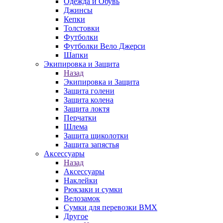
Одежда и Обувь
Джинсы
Кепки
Толстовки
Футболки
Футболки Вело Джерси
Шапки
Экипировка и Защита
Назад
Экипировка и Защита
Защита голени
Защита колена
Защита локтя
Перчатки
Шлема
Защита щиколотки
Защита запястья
Аксессуары
Назад
Аксессуары
Наклейки
Рюкзаки и сумки
Велозамок
Сумки для перевозки BMX
Другое