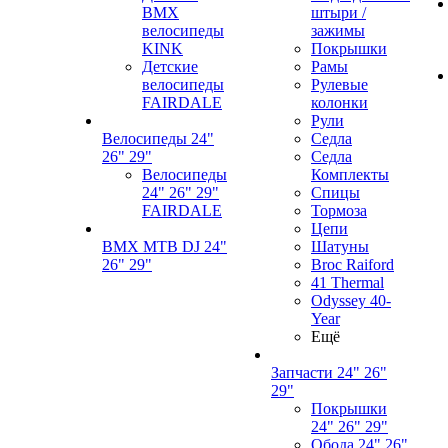
BMX
штыри /
велосипеды
зажимы
KINK
Покрышки
Детские
Рамы
велосипеды
Рулевые
FAIRDALE
колонки
Рули
Велосипеды 24"
Седла
26" 29"
Седла
Велосипеды
Комплекты
24" 26" 29"
Спицы
FAIRDALE
Тормоза
Цепи
BMX MTB DJ 24"
Шатуны
26" 29"
Broc Raiford
41 Thermal
Odyssey 40-
Year
Ещё
Запчасти 24" 26"
29"
Покрышки
24" 26" 29"
Обода 24" 26"