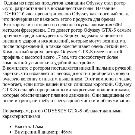
Одним из первых продуктов компании Odyssey стал ротор
Gyro, разработанный в восьмидесятые годы. Название
"GYRO" было зарегистрировано Odyssey как торговый знак,
что подчёркивает важность этого продукта для бренда.
Его корпус изготовлен из цельного куска алюминия 6061
методом фрезеровки. Это делает ротор Odyssey GTX-S самым
прочным среди конкурентов. Корпус надёжно защищён от
внешних ударов и искривлений, которые могут возникнуть
после повреждений, а также обеспечивает очень лёгкий вес.
Компактный корпус ротора Odyssey GTX-S имеет низкий
профиль с высотой всего 17 мм, что способствует более
компактной установке и удобной настройке.
В комплекте с ротором поставляется низкий пыльник рулевой
каретки, что избавляет от необходимости приобретать новую
рулевую колонку с низким пыльником. Этот компонент также
помогает, если шток вашей вилки слишком короткий. Odyssey
GTX-S оснащён прецизионными закрытыми подшипниками,
которые обеспечивают плавное движение. Они защищены от
пыли и грязи, не требуют регулярной чистки и обслуживания.
По размерам, ротор ODYSSEY GTX-S обладает данными
характеристиками:
Высота: 17мм
Внутренний диаметр: 46мм