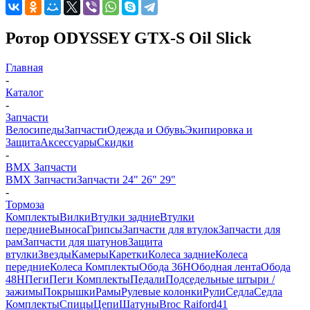
Ротор ODYSSEY GTX-S Oil Slick
Главная
-
Каталог
-
Запчасти
Велосипеды
Запчасти
Одежда и Обувь
Экипировка и
Защита
Аксессуары
Скидки
-
BMX Запчасти
BMX Запчасти
Запчасти 24" 26" 29"
-
Тормоза
Комплекты
Вилки
Втулки задние
Втулки
передние
Выноса
Грипсы
Запчасти для втулок
Запчасти для
рам
Запчасти для шатунов
Защита
втулки
Звезды
Камеры
Каретки
Колеса задние
Колеса
передние
Колеса Комплекты
Обода 36H
Ободная лента
Обода
48H
Пеги
Пеги Комплекты
Педали
Подседельные штыри /
зажимы
Покрышки
Рамы
Рулевые колонки
Рули
Седла
Седла
Комплекты
Спицы
Цепи
Шатуны
Broc Raiford
41