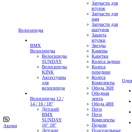
Запчасти для
втулок
Запчасти для
рам
Запчасти для
шатунов
Велосипеды
Защита
втулки
BMX
Звезды
Велосипеды
Камеры
Велосипеды
Каретки
SUNDAY
Колеса задние
Велосипеды
Колеса
KINK
передние
Аксессуары
Колеса
Одеж
для
Комплекты
велосипеда
Обода 36H
Ободная
Велосипеды 12 /
лента
14 / 16 / 18"
Обода 48H
Детский
Пеги
BMX
Пеги
SUNDAY
Комплекты
16" 18"
Педали
Акции
Детские
Подседельные