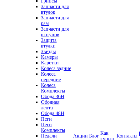
Грипсы
Запчасти для
втулок
Запчасти для
рам
Запчасти для
шатунов
Защита
втулки
Звезды
Камеры
Каретки
Колеса задние
Колеса
передние
Колеса
Комплекты
Обода 36H
Ободная
лента
Обода 48H
Пеги
Пеги
Комплекты
Как
Педали
Акции
Блог
Контакты
купить