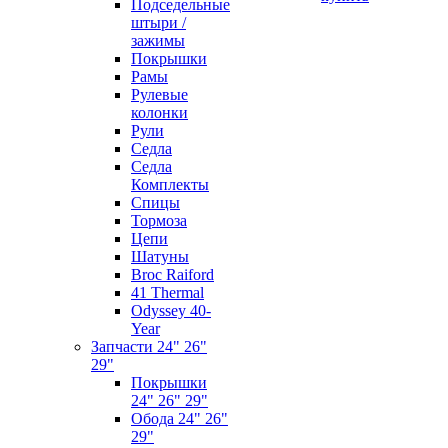
Подседельные
штыри /
зажимы
Покрышки
Рамы
Рулевые
колонки
Рули
Седла
Седла
Комплекты
Спицы
Тормоза
Цепи
Шатуны
Broc Raiford
41 Thermal
Odyssey 40-
Year
Запчасти 24" 26"
29"
Покрышки
24" 26" 29"
Обода 24" 26"
29"