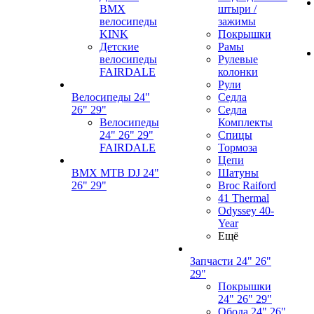
BMX
штыри /
велосипеды
зажимы
KINK
Покрышки
Детские
Рамы
велосипеды
Рулевые
FAIRDALE
колонки
Рули
Велосипеды 24"
Седла
26" 29"
Седла
Велосипеды
Комплекты
24" 26" 29"
Спицы
FAIRDALE
Тормоза
Цепи
BMX MTB DJ 24"
Шатуны
26" 29"
Broc Raiford
41 Thermal
Odyssey 40-
Year
Ещё
Запчасти 24" 26"
29"
Покрышки
24" 26" 29"
Обода 24" 26"