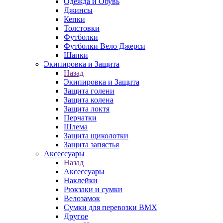
Одежда и Обувь
Джинсы
Кепки
Толстовки
Футболки
Футболки Вело Джерси
Шапки
Экипировка и Защита
Назад
Экипировка и Защита
Защита голени
Защита колена
Защита локтя
Перчатки
Шлема
Защита щиколотки
Защита запястья
Аксессуары
Назад
Аксессуары
Наклейки
Рюкзаки и сумки
Велозамок
Сумки для перевозки BMX
Другое