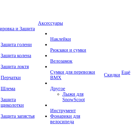
Аксессуары
ировка и Защита
Наклейки
Защита голени
Рюкзаки и сумки
Защита колена
Велозамок
Защита локтя
Сумки для перевозки
Ещё
Скидки
Перчатки
BMX
Шлема
Другое
Лыжи для
Защита
SnowScoot
щиколотки
Инструмент
Защита запястья
Фонарики для
велосипеда