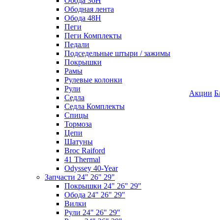
Обода 36H
Ободная лента
Обода 48H
Пеги
Пеги Комплекты
Педали
Подседельные штыри / зажимы
Покрышки
Рамы
Рулевые колонки
Рули
Акции
Б
Седла
Седла Комплекты
Спицы
Тормоза
Цепи
Шатуны
Broc Raiford
41 Thermal
Odyssey 40-Year
Запчасти 24" 26" 29"
Покрышки 24" 26" 29"
Обода 24" 26" 29"
Вилки
Рули 24" 26" 29"