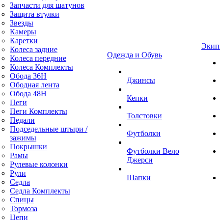
Запчасти для шатунов
Защита втулки
Звезды
Камеры
Каретки
Экип
Колеса задние
Одежда и Обувь
Колеса передние
Колеса Комплекты
Обода 36H
Джинсы
Ободная лента
Обода 48H
Кепки
Пеги
Пеги Комплекты
Толстовки
Педали
Подседельные штыри /
Футболки
зажимы
Покрышки
Футболки Вело
Рамы
Джерси
Рулевые колонки
Рули
Шапки
Седла
Седла Комплекты
Спицы
Тормоза
Цепи