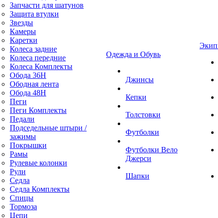
Запчасти для шатунов
Защита втулки
Звезды
Камеры
Каретки
Экип
Колеса задние
Одежда и Обувь
Колеса передние
Колеса Комплекты
Обода 36H
Джинсы
Ободная лента
Обода 48H
Кепки
Пеги
Пеги Комплекты
Толстовки
Педали
Подседельные штыри /
Футболки
зажимы
Покрышки
Футболки Вело
Рамы
Джерси
Рулевые колонки
Рули
Шапки
Седла
Седла Комплекты
Спицы
Тормоза
Цепи