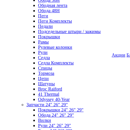
Обода 36H
Ободная лента
Обода 48H
Пеги
Пеги Комплекты
Педали
Подседельные штыри / зажимы
Покрышки
Рамы
Рулевые колонки
Рули
Акции
Б
Седла
Седла Комплекты
Спицы
Тормоза
Цепи
Шатуны
Broc Raiford
41 Thermal
Odyssey 40-Year
Запчасти 24" 26" 29"
Покрышки 24" 26" 29"
Обода 24" 26" 29"
Вилки
Рули 24" 26" 29"