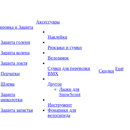
Аксессуары
ировка и Защита
Наклейки
Защита голени
Рюкзаки и сумки
Защита колена
Велозамок
Защита локтя
Сумки для перевозки
Ещё
Скидки
Перчатки
BMX
Шлема
Другое
Лыжи для
Защита
SnowScoot
щиколотки
Инструмент
Защита запястья
Фонарики для
велосипеда