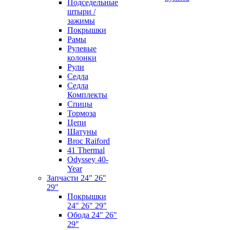
Подседельные
штыри /
зажимы
Покрышки
Рамы
Рулевые
колонки
Рули
Седла
Седла
Комплекты
Спицы
Тормоза
Цепи
Шатуны
Broc Raiford
41 Thermal
Odyssey 40-
Year
Запчасти 24" 26"
29"
Покрышки
24" 26" 29"
Обода 24" 26"
29"