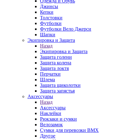
Одежда и Обувь
Джинсы
Кепки
Толстовки
Футболки
Футболки Вело Джерси
Шапки
Экипировка и Защита
Назад
Экипировка и Защита
Защита голени
Защита колена
Защита локтя
Перчатки
Шлема
Защита щиколотки
Защита запястья
Аксессуары
Назад
Аксессуары
Наклейки
Рюкзаки и сумки
Велозамок
Сумки для перевозки BMX
Другое