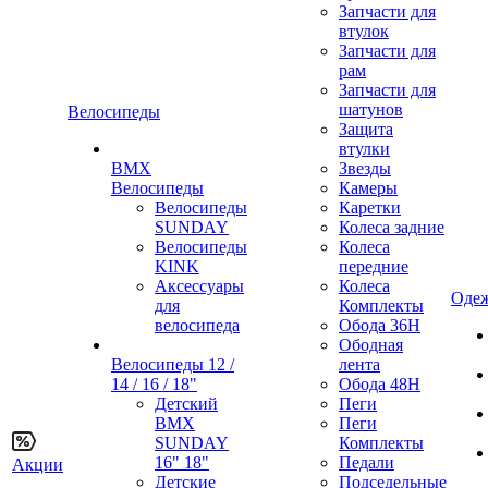
Запчасти для
втулок
Запчасти для
рам
Запчасти для
шатунов
Велосипеды
Защита
втулки
BMX
Звезды
Велосипеды
Камеры
Велосипеды
Каретки
SUNDAY
Колеса задние
Велосипеды
Колеса
KINK
передние
Аксессуары
Колеса
Одеж
для
Комплекты
велосипеда
Обода 36H
Ободная
Велосипеды 12 /
лента
14 / 16 / 18"
Обода 48H
Детский
Пеги
BMX
Пеги
SUNDAY
Комплекты
16" 18"
Педали
Акции
Детские
Подседельные