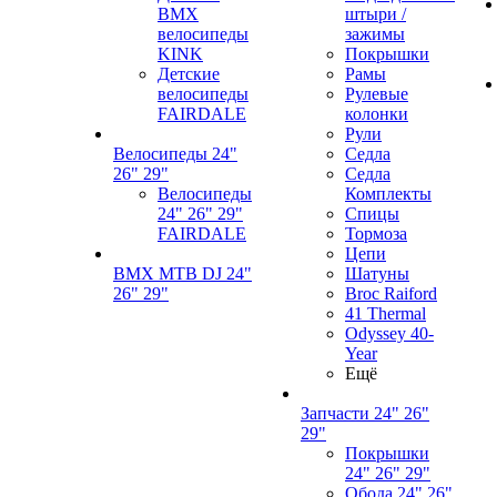
BMX
штыри /
велосипеды
зажимы
KINK
Покрышки
Детские
Рамы
велосипеды
Рулевые
FAIRDALE
колонки
Рули
Велосипеды 24"
Седла
26" 29"
Седла
Велосипеды
Комплекты
24" 26" 29"
Спицы
FAIRDALE
Тормоза
Цепи
BMX MTB DJ 24"
Шатуны
26" 29"
Broc Raiford
41 Thermal
Odyssey 40-
Year
Ещё
Запчасти 24" 26"
29"
Покрышки
24" 26" 29"
Обода 24" 26"