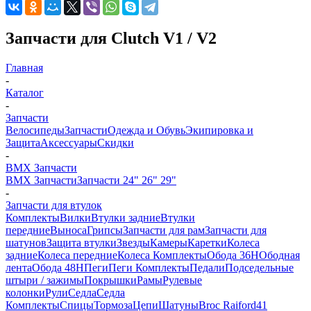
Запчасти для Clutch V1 / V2
Главная
-
Каталог
-
Запчасти
Велосипеды
Запчасти
Одежда и Обувь
Экипировка и
Защита
Аксессуары
Скидки
-
BMX Запчасти
BMX Запчасти
Запчасти 24" 26" 29"
-
Запчасти для втулок
Комплекты
Вилки
Втулки задние
Втулки
передние
Выноса
Грипсы
Запчасти для рам
Запчасти для
шатунов
Защита втулки
Звезды
Камеры
Каретки
Колеса
задние
Колеса передние
Колеса Комплекты
Обода 36H
Ободная
лента
Обода 48H
Пеги
Пеги Комплекты
Педали
Подседельные
штыри / зажимы
Покрышки
Рамы
Рулевые
колонки
Рули
Седла
Седла
Комплекты
Спицы
Тормоза
Цепи
Шатуны
Broc Raiford
41