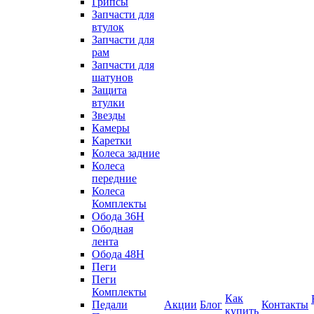
Грипсы
Запчасти для
втулок
Запчасти для
рам
Запчасти для
шатунов
Защита
втулки
Звезды
Камеры
Каретки
Колеса задние
Колеса
передние
Колеса
Комплекты
Обода 36H
Ободная
лента
Обода 48H
Пеги
Пеги
Комплекты
Как
Педали
Акции
Блог
Контакты
купить