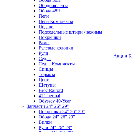
Обода 36H
Ободная лента
Обода 48H
Пеги
Пеги Комплекты
Педали
Подседельные штыри / зажимы
Покрышки
Рамы
Рулевые колонки
Рули
Акции
Б
Седла
Седла Комплекты
Спицы
Тормоза
Цепи
Шатуны
Broc Raiford
41 Thermal
Odyssey 40-Year
Запчасти 24" 26" 29"
Покрышки 24" 26" 29"
Обода 24" 26" 29"
Вилки
Рули 24" 26" 29"