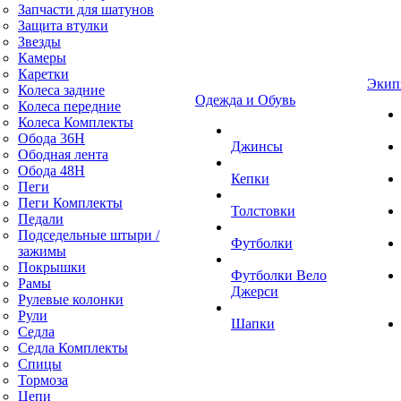
Запчасти для шатунов
Защита втулки
Звезды
Камеры
Каретки
Экип
Колеса задние
Одежда и Обувь
Колеса передние
Колеса Комплекты
Обода 36H
Джинсы
Ободная лента
Обода 48H
Кепки
Пеги
Пеги Комплекты
Толстовки
Педали
Подседельные штыри /
Футболки
зажимы
Покрышки
Футболки Вело
Рамы
Джерси
Рулевые колонки
Рули
Шапки
Седла
Седла Комплекты
Спицы
Тормоза
Цепи