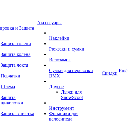
Аксессуары
ировка и Защита
Наклейки
Защита голени
Рюкзаки и сумки
Защита колена
Велозамок
Защита локтя
Сумки для перевозки
Ещё
Скидки
Перчатки
BMX
Шлема
Другое
Лыжи для
Защита
SnowScoot
щиколотки
Инструмент
Защита запястья
Фонарики для
велосипеда