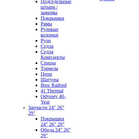
Подседельные
штыри /
зажимы
Покрышки
Рамы
Рулевые
колонки
Рули
Седла
Седла
Комплекты
Спицы
Тормоза
Цепи
Шатуны
Broc Raiford
41 Thermal
Odyssey 40-
Year
Запчасти 24" 26"
29"
Покрышки
24" 26" 29"
Обода 24" 26"
29"