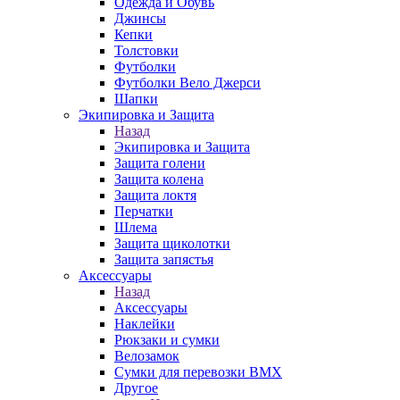
Одежда и Обувь
Джинсы
Кепки
Толстовки
Футболки
Футболки Вело Джерси
Шапки
Экипировка и Защита
Назад
Экипировка и Защита
Защита голени
Защита колена
Защита локтя
Перчатки
Шлема
Защита щиколотки
Защита запястья
Аксессуары
Назад
Аксессуары
Наклейки
Рюкзаки и сумки
Велозамок
Сумки для перевозки BMX
Другое