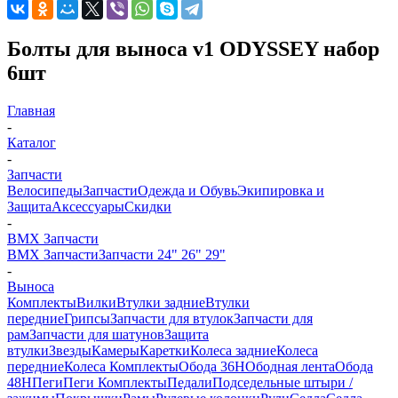
Болты для выноса v1 ODYSSEY набор
6шт
Главная
-
Каталог
-
Запчасти
Велосипеды
Запчасти
Одежда и Обувь
Экипировка и
Защита
Аксессуары
Скидки
-
BMX Запчасти
BMX Запчасти
Запчасти 24" 26" 29"
-
Выноса
Комплекты
Вилки
Втулки задние
Втулки
передние
Грипсы
Запчасти для втулок
Запчасти для
рам
Запчасти для шатунов
Защита
втулки
Звезды
Камеры
Каретки
Колеса задние
Колеса
передние
Колеса Комплекты
Обода 36H
Ободная лента
Обода
48H
Пеги
Пеги Комплекты
Педали
Подседельные штыри /