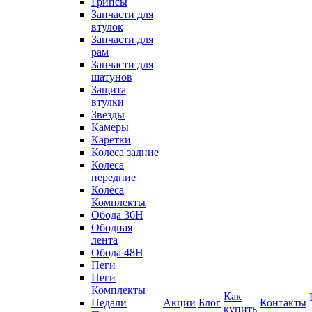
Грипсы
Запчасти для
втулок
Запчасти для
рам
Запчасти для
шатунов
Защита
втулки
Звезды
Камеры
Каретки
Колеса задние
Колеса
передние
Колеса
Комплекты
Обода 36H
Ободная
лента
Обода 48H
Пеги
Пеги
Комплекты
Как
Педали
Акции
Блог
Контакты
купить