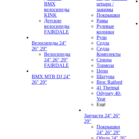
BMX
штыри /
велосипеды
зажимы
KINK
Покрышки
Детские
Рамы
велосипеды
Рулевые
FAIRDALE
колонки
Рули
Велосипеды 24"
Седла
26" 29"
Седла
Велосипеды
Комплекты
24" 26" 29"
Спицы
FAIRDALE
Тормоза
Цепи
BMX MTB DJ 24"
Шатуны
26" 29"
Broc Raiford
41 Thermal
Odyssey 40-
Year
Ещё
Запчасти 24" 26"
29"
Покрышки
24" 26" 29"
Обода 24" 26"