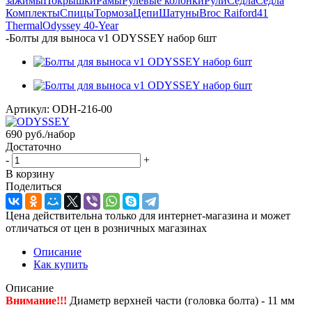
зажимы
Покрышки
Рамы
Рулевые колонки
Рули
Седла
Седла
Комплекты
Спицы
Тормоза
Цепи
Шатуны
Broc Raiford
41
Thermal
Odyssey 40-Year
-
Болты для выноса v1 ODYSSEY набор 6шт
Артикул:
ODH-216-00
690
руб.
/набор
Достаточно
-
+
В корзину
Поделиться
Цена действительна только для интернет-магазина и может
отличаться от цен в розничных магазинах
Описание
Как купить
Описание
Внимание!!!
Диаметр верхней части (головка болта) - 11 мм