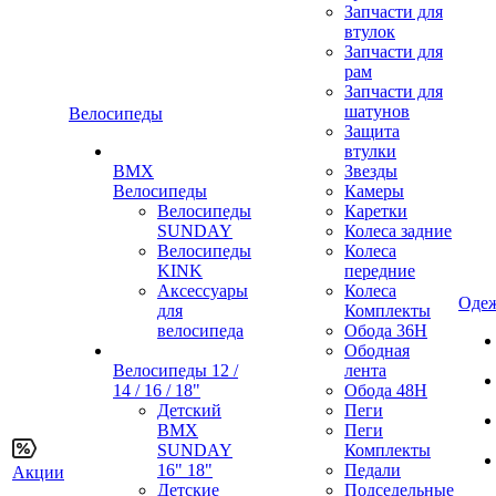
Запчасти для
втулок
Запчасти для
рам
Запчасти для
шатунов
Велосипеды
Защита
втулки
BMX
Звезды
Велосипеды
Камеры
Велосипеды
Каретки
SUNDAY
Колеса задние
Велосипеды
Колеса
KINK
передние
Аксессуары
Колеса
Одеж
для
Комплекты
велосипеда
Обода 36H
Ободная
Велосипеды 12 /
лента
14 / 16 / 18"
Обода 48H
Детский
Пеги
BMX
Пеги
SUNDAY
Комплекты
16" 18"
Педали
Акции
Детские
Подседельные