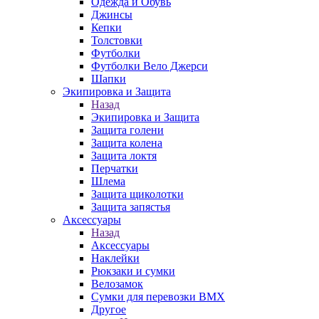
Одежда и Обувь
Джинсы
Кепки
Толстовки
Футболки
Футболки Вело Джерси
Шапки
Экипировка и Защита
Назад
Экипировка и Защита
Защита голени
Защита колена
Защита локтя
Перчатки
Шлема
Защита щиколотки
Защита запястья
Аксессуары
Назад
Аксессуары
Наклейки
Рюкзаки и сумки
Велозамок
Сумки для перевозки BMX
Другое