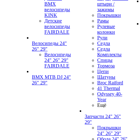
BMX
штыри /
велосипеды
зажимы
KINK
Покрышки
Детские
Рамы
велосипеды
Рулевые
FAIRDALE
колонки
Рули
Велосипеды 24"
Седла
26" 29"
Седла
Велосипеды
Комплекты
24" 26" 29"
Спицы
FAIRDALE
Тормоза
Цепи
BMX MTB DJ 24"
Шатуны
26" 29"
Broc Raiford
41 Thermal
Odyssey 40-
Year
Ещё
Запчасти 24" 26"
29"
Покрышки
24" 26" 29"
Обода 24" 26"