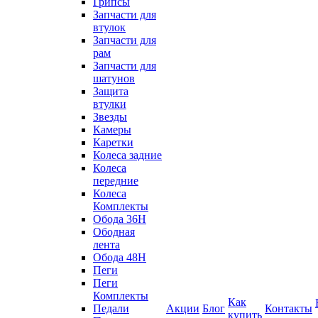
Грипсы
Запчасти для
втулок
Запчасти для
рам
Запчасти для
шатунов
Защита
втулки
Звезды
Камеры
Каретки
Колеса задние
Колеса
передние
Колеса
Комплекты
Обода 36H
Ободная
лента
Обода 48H
Пеги
Пеги
Комплекты
Как
Педали
Акции
Блог
Контакты
купить