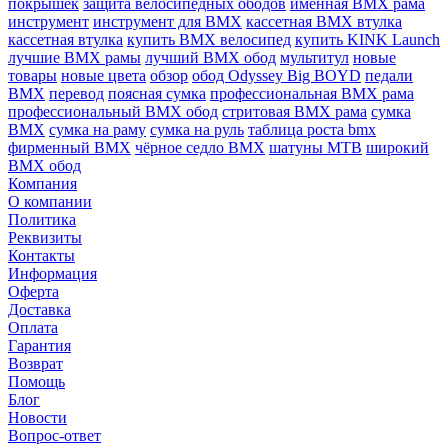
покрышек
защита велосипедных ободов
именная BMX рама
инструмент
инструмент для BMX
кассетная BMX втулка
кассетная втулка
купить BMX велосипед
купить KINK Launch
лучшие BMX рамы
лучший BMX обод
мультитул
новые
товары
новые цвета
обзор
обод Odyssey Big BOYD
педали
BMX
перевод
поясная сумка
профессиональная BMX рама
профессиональный BMX обод
стритовая BMX рама
сумка
BMX
сумка на раму
сумка на руль
таблица роста bmx
фирменный BMX
чёрное седло BMX
шатуны MTB
широкий
BMX обод
Компания
О компании
Политика
Реквизиты
Контакты
Информация
Оферта
Доставка
Оплата
Гарантия
Возврат
Помощь
Блог
Новости
Вопрос-ответ