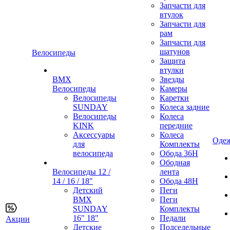
Запчасти для
втулок
Запчасти для
рам
Запчасти для
шатунов
Велосипеды
Защита
втулки
BMX
Звезды
Велосипеды
Камеры
Велосипеды
Каретки
SUNDAY
Колеса задние
Велосипеды
Колеса
KINK
передние
Аксессуары
Колеса
Одеж
для
Комплекты
велосипеда
Обода 36H
Ободная
Велосипеды 12 /
лента
14 / 16 / 18"
Обода 48H
Детский
Пеги
BMX
Пеги
SUNDAY
Комплекты
16" 18"
Педали
Акции
Детские
Подседельные