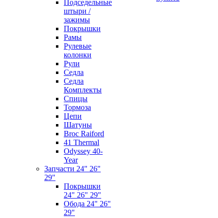
Подседельные
штыри /
зажимы
Покрышки
Рамы
Рулевые
колонки
Рули
Седла
Седла
Комплекты
Спицы
Тормоза
Цепи
Шатуны
Broc Raiford
41 Thermal
Odyssey 40-
Year
Запчасти 24" 26"
29"
Покрышки
24" 26" 29"
Обода 24" 26"
29"