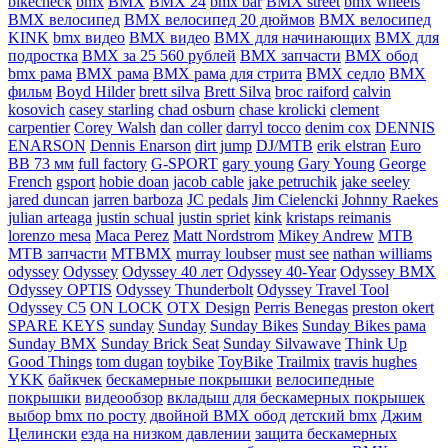
bikecheck
bmx
BMX
BMX 24
bmx bar
BMX street
bmx wheels
BMX велосипед
BMX велосипед 20 дюймов
BMX велосипед
KINK
bmx видео
BMX видео
BMX для начинающих
BMX для
подростка
BMX за 25 560 рублей
BMX запчасти
BMX обод
bmx рама
BMX рама
BMX рама для стрита
BMX седло
BMX
фильм
Boyd Hilder
brett silva
Brett Silva
broc raiford
calvin
kosovich
casey starling
chad osburn
chase krolicki
clement
carpentier
Corey Walsh
dan coller
darryl tocco
denim cox
DENNIS
ENARSON
Dennis Enarson
dirt jump
DJ/MTB
erik elstran
Euro
BB 73 мм
full factory
G-SPORT
gary young
Gary Young
George
French
gsport
hobie doan
jacob cable
jake petruchik
jake seeley
jared duncan
jarren barboza
JC pedals
Jim Cielencki
Johnny Raekes
julian arteaga
justin schual
justin spriet
kink
kristaps reimanis
lorenzo mesa
Maca Perez
Matt Nordstrom
Mikey Andrew
MTB
MTB запчасти
MTBMX
murray loubser
must see
nathan williams
odyssey
Odyssey
Odyssey 40 лет
Odyssey 40-Year
Odyssey BMX
Odyssey OPTIS
Odyssey Thunderbolt
Odyssey Travel Tool
Odyssey С5
ON LOCK
OTX Design
Perris Benegas
preston okert
SPARE KEYS
sunday
Sunday
Sunday Bikes
Sunday Bikes рама
Sunday BMX
Sunday Brick Seat
Sunday Silvawave
Think Up
Good Things
tom dugan
toybike
ToyBike
Trailmix
travis hughes
YKK
байкчек
бескамерные покрышки
велосипедные
покрышки
видеообзор
вкладыш для бескамерных покрышек
выбор bmx по росту
двойной BMX обод
детский bmx
Джим
Целински
езда на низком давлении
защита бескамерных