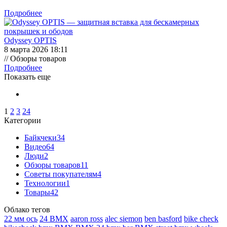
Подробнее
Odyssey OPTIS
8 марта 2026 18:11
// Обзоры товаров
Подробнее
Показать еще
1
2
3
24
Категории
Байкчеки
34
Видео
64
Люди
2
Обзоры товаров
11
Советы покупателям
4
Технологии
1
Товары
42
Облако тегов
22 мм ось
24 BMX
aaron ross
alec siemon
ben basford
bike check