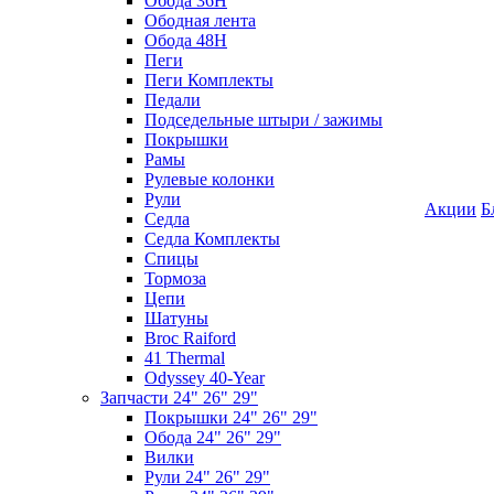
Обода 36H
Ободная лента
Обода 48H
Пеги
Пеги Комплекты
Педали
Подседельные штыри / зажимы
Покрышки
Рамы
Рулевые колонки
Рули
Акции
Б
Седла
Седла Комплекты
Спицы
Тормоза
Цепи
Шатуны
Broc Raiford
41 Thermal
Odyssey 40-Year
Запчасти 24" 26" 29"
Покрышки 24" 26" 29"
Обода 24" 26" 29"
Вилки
Рули 24" 26" 29"