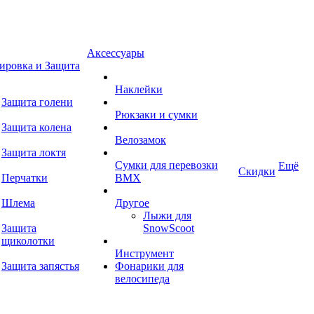
Аксессуары
ировка и Защита
Наклейки
Защита голени
Рюкзаки и сумки
Защита колена
Велозамок
Защита локтя
Сумки для перевозки
Ещё
Скидки
Перчатки
BMX
Шлема
Другое
Лыжи для
Защита
SnowScoot
щиколотки
Инструмент
Защита запястья
Фонарики для
велосипеда