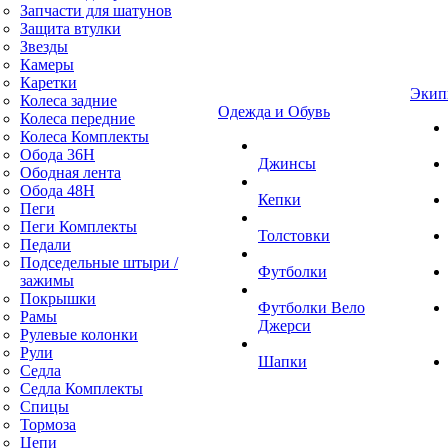
Запчасти для шатунов
Защита втулки
Звезды
Камеры
Каретки
Экип
Колеса задние
Одежда и Обувь
Колеса передние
Колеса Комплекты
Обода 36H
Джинсы
Ободная лента
Обода 48H
Кепки
Пеги
Пеги Комплекты
Толстовки
Педали
Подседельные штыри /
Футболки
зажимы
Покрышки
Футболки Вело
Рамы
Джерси
Рулевые колонки
Рули
Шапки
Седла
Седла Комплекты
Спицы
Тормоза
Цепи