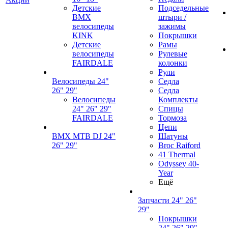
Детские
Подседельные
BMX
штыри /
велосипеды
зажимы
KINK
Покрышки
Детские
Рамы
велосипеды
Рулевые
FAIRDALE
колонки
Рули
Велосипеды 24"
Седла
26" 29"
Седла
Велосипеды
Комплекты
24" 26" 29"
Спицы
FAIRDALE
Тормоза
Цепи
BMX MTB DJ 24"
Шатуны
26" 29"
Broc Raiford
41 Thermal
Odyssey 40-
Year
Ещё
Запчасти 24" 26"
29"
Покрышки
24" 26" 29"