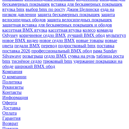
бескамерных покрышек
вставка для бескамерных покрышек
втулка bmx
выбор bmx по росту
Джим Целински
езда на
низком давлении
защита бескамерных покрышек
защита
велосипедных ободов
защита велосипедных покрышек
защитная вставка для бескамерных покрышек и ободов
кассетная BMX втулка
кассетная втулка
колесо
команда
Odyssey
коричневое седло BMX
лучший BMX обод
мультитул
новое BMX видео
новое седло BMX
новые товары
новые
цвета
педали BMX
перевод
подростковый bmx
поставка
поставка 2026
профессиональный BMX обод
рама Sunday
Silvawave
розыгрыш
седло BMX
сумка на руль
таблица роста
bmx
тиснёное седло
трюковый bmx
удержание покрышки на
ободе
широкий BMX обод
Компания
О компании
Политика
Реквизиты
Контакты
Информация
Оферта
Доставка
Оплата
Гарантия
Возврат
Помощь