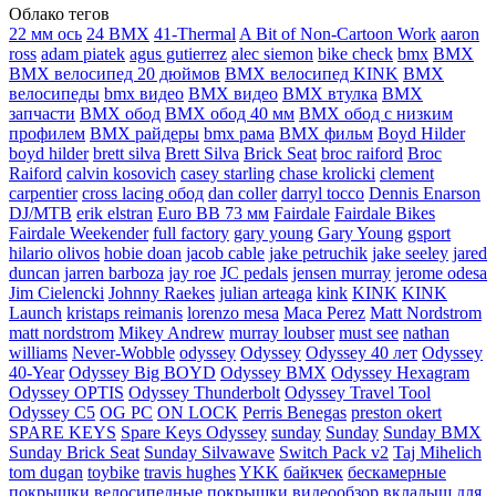
Облако тегов
22 мм ось
24 BMX
41-Thermal
A Bit of Non-Cartoon Work
aaron
ross
adam piatek
agus gutierrez
alec siemon
bike check
bmx
BMX
BMX велосипед 20 дюймов
BMX велосипед KINK
BMX
велосипеды
bmx видео
BMX видео
BMX втулка
BMX
запчасти
BMX обод
BMX обод 40 мм
BMX обод с низким
профилем
BMX райдеры
bmx рама
BMX фильм
Boyd Hilder
boyd hilder
brett silva
Brett Silva
Brick Seat
broc raiford
Broc
Raiford
calvin kosovich
casey starling
chase krolicki
clement
carpentier
cross lacing обод
dan coller
darryl tocco
Dennis Enarson
DJ/MTB
erik elstran
Euro BB 73 мм
Fairdale
Fairdale Bikes
Fairdale Weekender
full factory
gary young
Gary Young
gsport
hilario olivos
hobie doan
jacob cable
jake petruchik
jake seeley
jared
duncan
jarren barboza
jay roe
JC pedals
jensen murray
jerome odesa
Jim Cielencki
Johnny Raekes
julian arteaga
kink
KINK
KINK
Launch
kristaps reimanis
lorenzo mesa
Maca Perez
Matt Nordstrom
matt nordstrom
Mikey Andrew
murray loubser
must see
nathan
williams
Never-Wobble
odyssey
Odyssey
Odyssey 40 лет
Odyssey
40-Year
Odyssey Big BOYD
Odyssey BMX
Odyssey Hexagram
Odyssey OPTIS
Odyssey Thunderbolt
Odyssey Travel Tool
Odyssey С5
OG PC
ON LOCK
Perris Benegas
preston okert
SPARE KEYS
Spare Keys Odyssey
sunday
Sunday
Sunday BMX
Sunday Brick Seat
Sunday Silvawave
Switch Pack v2
Taj Mihelich
tom dugan
toybike
travis hughes
YKK
байкчек
бескамерные
покрышки
велосипедные покрышки
видеообзор
вкладыш для