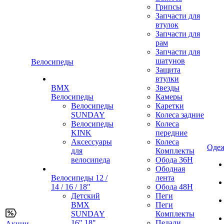
Грипсы
Запчасти для
втулок
Запчасти для
рам
Запчасти для
шатунов
Велосипеды
Защита
втулки
BMX
Звезды
Велосипеды
Камеры
Велосипеды
Каретки
SUNDAY
Колеса задние
Велосипеды
Колеса
KINK
передние
Аксессуары
Колеса
Одеж
для
Комплекты
велосипеда
Обода 36H
Ободная
Велосипеды 12 /
лента
14 / 16 / 18"
Обода 48H
Детский
Пеги
BMX
Пеги
SUNDAY
Комплекты
16" 18"
Педали
Акции