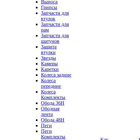
Выноса
Грипсы
Запчасти для
втулок
Запчасти для
рам
Запчасти для
шатунов
Защита
втулки
Звезды
Камеры
Каретки
Колеса задние
Колеса
передние
Колеса
Комплекты
Обода 36H
Ободная
лента
Обода 48H
Пеги
Пеги
Комплекты
Как