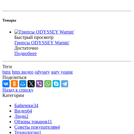
Товары
Быстрый просмотр
Грипсы ODYSSEY Warnin'
Достаточно
Подробнее
Теги
bmx
bmx видео
odyssey
gary young
Поделиться
Назад к списку
Категории
Байкчеки
34
Видео
64
Люди
2
Обзоры товаров
11
Советы покупателям
4
Технологии
1