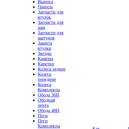
Выноса
Грипсы
Запчасти для
втулок
Запчасти для
рам
Запчасти для
шатунов
Защита
втулки
Звезды
Камеры
Каретки
Колеса задние
Колеса
передние
Колеса
Комплекты
Обода 36H
Ободная
лента
Обода 48H
Пеги
Пеги
Комплекты
Как