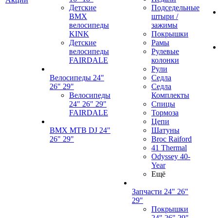
Детские
Подседельные
BMX
штыри /
велосипеды
зажимы
KINK
Покрышки
Детские
Рамы
велосипеды
Рулевые
FAIRDALE
колонки
Рули
Велосипеды 24"
Седла
26" 29"
Седла
Велосипеды
Комплекты
24" 26" 29"
Спицы
FAIRDALE
Тормоза
Цепи
BMX MTB DJ 24"
Шатуны
26" 29"
Broc Raiford
41 Thermal
Odyssey 40-
Year
Ещё
Запчасти 24" 26"
29"
Покрышки
24" 26" 29"