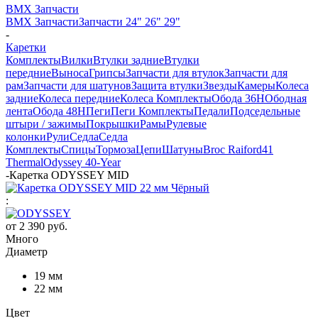
BMX Запчасти
BMX Запчасти
Запчасти 24" 26" 29"
-
Каретки
Комплекты
Вилки
Втулки задние
Втулки
передние
Выноса
Грипсы
Запчасти для втулок
Запчасти для
рам
Запчасти для шатунов
Защита втулки
Звезды
Камеры
Колеса
задние
Колеса передние
Колеса Комплекты
Обода 36H
Ободная
лента
Обода 48H
Пеги
Пеги Комплекты
Педали
Подседельные
штыри / зажимы
Покрышки
Рамы
Рулевые
колонки
Рули
Седла
Седла
Комплекты
Спицы
Тормоза
Цепи
Шатуны
Broc Raiford
41
Thermal
Odyssey 40-Year
-
Каретка ODYSSEY MID
:
от
2 390 руб.
Много
Диаметр
19 мм
22 мм
Цвет