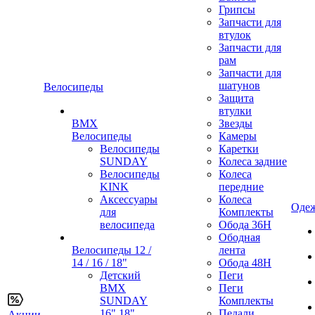
Грипсы
Запчасти для
втулок
Запчасти для
рам
Запчасти для
шатунов
Велосипеды
Защита
втулки
BMX
Звезды
Велосипеды
Камеры
Велосипеды
Каретки
SUNDAY
Колеса задние
Велосипеды
Колеса
KINK
передние
Аксессуары
Колеса
Одеж
для
Комплекты
велосипеда
Обода 36H
Ободная
Велосипеды 12 /
лента
14 / 16 / 18"
Обода 48H
Детский
Пеги
BMX
Пеги
SUNDAY
Комплекты
16" 18"
Педали
Акции