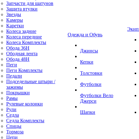
Запчасти для шатунов
Защита втулки
Звезды
Камеры
Каретки
Экип
Колеса задние
Одежда и Обувь
Колеса передние
Колеса Комплекты
Обода 36H
Джинсы
Ободная лента
Обода 48H
Кепки
Пеги
Пеги Комплекты
Толстовки
Педали
Подседельные штыри /
Футболки
зажимы
Покрышки
Футболки Вело
Рамы
Джерси
Рулевые колонки
Рули
Шапки
Седла
Седла Комплекты
Спицы
Тормоза
Цепи