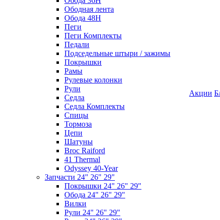
Обода 36H
Ободная лента
Обода 48H
Пеги
Пеги Комплекты
Педали
Подседельные штыри / зажимы
Покрышки
Рамы
Рулевые колонки
Рули
Акции
Б
Седла
Седла Комплекты
Спицы
Тормоза
Цепи
Шатуны
Broc Raiford
41 Thermal
Odyssey 40-Year
Запчасти 24" 26" 29"
Покрышки 24" 26" 29"
Обода 24" 26" 29"
Вилки
Рули 24" 26" 29"