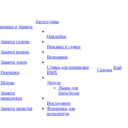
Аксессуары
ировка и Защита
Наклейки
Защита голени
Рюкзаки и сумки
Защита колена
Велозамок
Защита локтя
Сумки для перевозки
Ещё
Скидки
Перчатки
BMX
Шлема
Другое
Лыжи для
Защита
SnowScoot
щиколотки
Инструмент
Защита запястья
Фонарики для
велосипеда