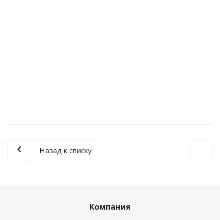
Велосипед SUNDAY Soundwave Special 21" Светло
Жёлтый RHD
Достаточно
Назад к списку
Компания