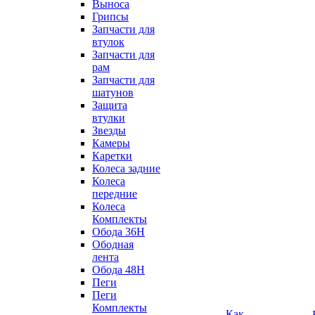
Выноса
Грипсы
Запчасти для
втулок
Запчасти для
рам
Запчасти для
шатунов
Защита
втулки
Звезды
Камеры
Каретки
Колеса задние
Колеса
передние
Колеса
Комплекты
Обода 36H
Ободная
лента
Обода 48H
Пеги
Пеги
Комплекты
Как