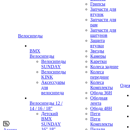
Грипсы
Запчасти для
втулок
Запчасти для
рам
Запчасти для
шатунов
Велосипеды
Защита
втулки
BMX
Звезды
Велосипеды
Камеры
Велосипеды
Каретки
SUNDAY
Колеса задние
Велосипеды
Колеса
KINK
передние
Аксессуары
Колеса
Одеж
для
Комплекты
велосипеда
Обода 36H
Ободная
Велосипеды 12 /
лента
14 / 16 / 18"
Обода 48H
Детский
Пеги
BMX
Пеги
SUNDAY
Комплекты
16" 18"
Педали
Акции