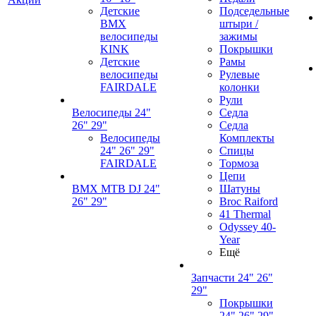
Детские
Подседельные
BMX
штыри /
велосипеды
зажимы
KINK
Покрышки
Детские
Рамы
велосипеды
Рулевые
FAIRDALE
колонки
Рули
Велосипеды 24"
Седла
26" 29"
Седла
Велосипеды
Комплекты
24" 26" 29"
Спицы
FAIRDALE
Тормоза
Цепи
BMX MTB DJ 24"
Шатуны
26" 29"
Broc Raiford
41 Thermal
Odyssey 40-
Year
Ещё
Запчасти 24" 26"
29"
Покрышки
24" 26" 29"