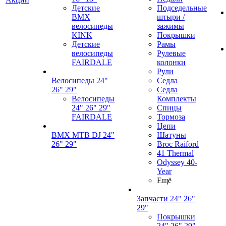
Детские
Подседельные
BMX
штыри /
велосипеды
зажимы
KINK
Покрышки
Детские
Рамы
велосипеды
Рулевые
FAIRDALE
колонки
Рули
Велосипеды 24"
Седла
26" 29"
Седла
Велосипеды
Комплекты
24" 26" 29"
Спицы
FAIRDALE
Тормоза
Цепи
BMX MTB DJ 24"
Шатуны
26" 29"
Broc Raiford
41 Thermal
Odyssey 40-
Year
Ещё
Запчасти 24" 26"
29"
Покрышки
24" 26" 29"