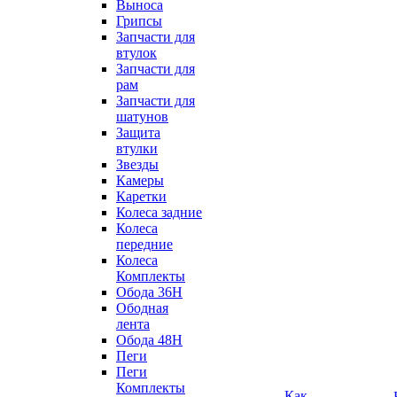
Выноса
Грипсы
Запчасти для
втулок
Запчасти для
рам
Запчасти для
шатунов
Защита
втулки
Звезды
Камеры
Каретки
Колеса задние
Колеса
передние
Колеса
Комплекты
Обода 36H
Ободная
лента
Обода 48H
Пеги
Пеги
Комплекты
Как