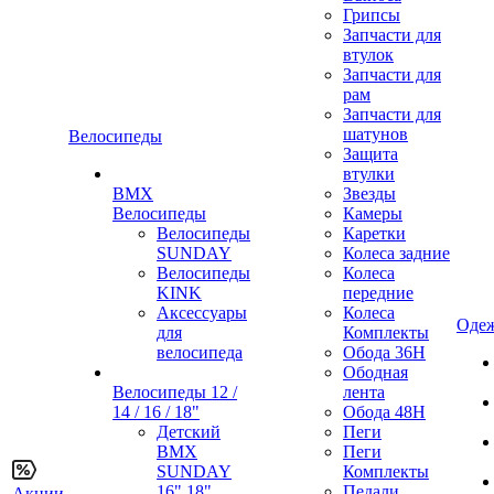
Грипсы
Запчасти для
втулок
Запчасти для
рам
Запчасти для
шатунов
Велосипеды
Защита
втулки
BMX
Звезды
Велосипеды
Камеры
Велосипеды
Каретки
SUNDAY
Колеса задние
Велосипеды
Колеса
KINK
передние
Аксессуары
Колеса
Одеж
для
Комплекты
велосипеда
Обода 36H
Ободная
Велосипеды 12 /
лента
14 / 16 / 18"
Обода 48H
Детский
Пеги
BMX
Пеги
SUNDAY
Комплекты
16" 18"
Педали
Акции