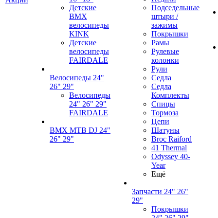
Детские
Подседельные
BMX
штыри /
велосипеды
зажимы
KINK
Покрышки
Детские
Рамы
велосипеды
Рулевые
FAIRDALE
колонки
Рули
Велосипеды 24"
Седла
26" 29"
Седла
Велосипеды
Комплекты
24" 26" 29"
Спицы
FAIRDALE
Тормоза
Цепи
BMX MTB DJ 24"
Шатуны
26" 29"
Broc Raiford
41 Thermal
Odyssey 40-
Year
Ещё
Запчасти 24" 26"
29"
Покрышки
24" 26" 29"