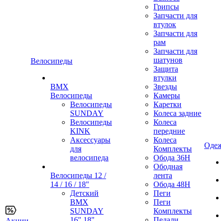
Грипсы
Запчасти для
втулок
Запчасти для
рам
Запчасти для
шатунов
Велосипеды
Защита
втулки
BMX
Звезды
Велосипеды
Камеры
Велосипеды
Каретки
SUNDAY
Колеса задние
Велосипеды
Колеса
KINK
передние
Аксессуары
Колеса
Одеж
для
Комплекты
велосипеда
Обода 36H
Ободная
Велосипеды 12 /
лента
14 / 16 / 18"
Обода 48H
Детский
Пеги
BMX
Пеги
SUNDAY
Комплекты
16" 18"
Педали
Акции