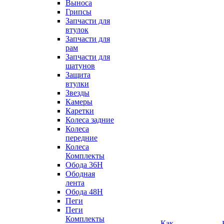
Выноса
Грипсы
Запчасти для
втулок
Запчасти для
рам
Запчасти для
шатунов
Защита
втулки
Звезды
Камеры
Каретки
Колеса задние
Колеса
передние
Колеса
Комплекты
Обода 36H
Ободная
лента
Обода 48H
Пеги
Пеги
Комплекты
Как