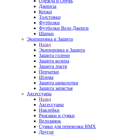
Одежда и Обувь
Джинсы
Кепки
Толстовки
Футболки
Футболки Вело Джерси
Шапки
Экипировка и Защита
Назад
Экипировка и Защита
Защита голени
Защита колена
Защита локтя
Перчатки
Шлема
Защита щиколотки
Защита запястья
Аксессуары
Назад
Аксессуары
Наклейки
Рюкзаки и сумки
Велозамок
Сумки для перевозки BMX
Другое