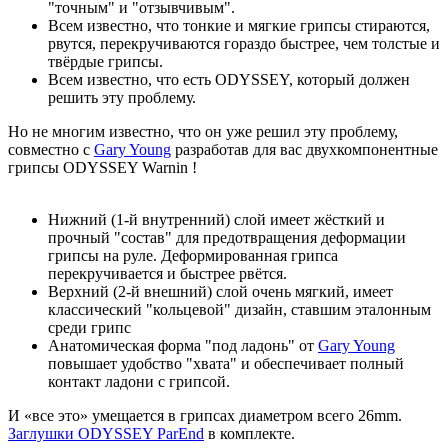
"точным" и "отзывчивым".
Всем известно, что тонкие и мягкие грипсы стираются,
рвутся, перекручиваются гораздо быстрее, чем толстые и
твёрдые грипсы.
Всем известно, что есть ODYSSEY, который должен
решить эту проблему.
Но не многим известно, что он уже решил эту проблему,
совместно с
Gary Young
разработав для вас двухкомпонентные
грипсы ODYSSEY Warnin !
Нижний (1-й внутренний) слой имеет жёсткий и
прочный "состав" для предотвращения деформации
грипсы на руле. Деформированная грипса
перекручивается и быстрее рвётся.
Верхний (2-й внешний) слой очень мягкий, имеет
классический "кольцевой" дизайн, ставшим эталонным
среди грипс
Анатомическая форма "под ладонь" от
Gary Young
повышает удобство "хвата" и обеспечивает полный
контакт ладони с грипсой.
И «все это» умещается в грипсах диаметром всего 26mm.
Заглушки ODYSSEY ParEnd
в комплекте.