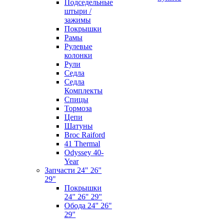
Подседельные
штыри /
зажимы
Покрышки
Рамы
Рулевые
колонки
Рули
Седла
Седла
Комплекты
Спицы
Тормоза
Цепи
Шатуны
Broc Raiford
41 Thermal
Odyssey 40-
Year
Запчасти 24" 26"
29"
Покрышки
24" 26" 29"
Обода 24" 26"
29"