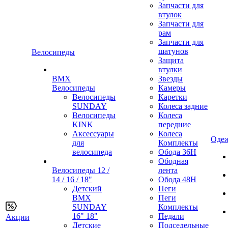
Запчасти для
втулок
Запчасти для
рам
Запчасти для
шатунов
Велосипеды
Защита
втулки
BMX
Звезды
Велосипеды
Камеры
Велосипеды
Каретки
SUNDAY
Колеса задние
Велосипеды
Колеса
KINK
передние
Аксессуары
Колеса
Одеж
для
Комплекты
велосипеда
Обода 36H
Ободная
Велосипеды 12 /
лента
14 / 16 / 18"
Обода 48H
Детский
Пеги
BMX
Пеги
SUNDAY
Комплекты
16" 18"
Педали
Акции
Детские
Подседельные