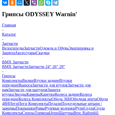
Грипсы ODYSSEY Warnin'
Главная
-
Каталог
-
Запчасти
Велосипеды
Запчасти
Одежда и Обувь
Экипировка и
Защита
Аксессуары
Скидки
-
BMX Запчасти
BMX Запчасти
Запчасти 24" 26" 29"
-
Грипсы
Комплекты
Вилки
Втулки задние
Втулки
передние
Выноса
Запчасти для втулок
Запчасти для
рам
Запчасти для шатунов
Защита
втулки
Звезды
Камеры
Каретки
Колеса задние
Колеса
передние
Колеса Комплекты
Обода 36H
Ободная лента
Обода
48H
Пеги
Пеги Комплекты
Педали
Подседельные штыри /
зажимы
Покрышки
Рамы
Рулевые колонки
Рули
Седла
Седла
Комплекты
Спицы
Тормоза
Цепи
Шатуны
Broc Raiford
41