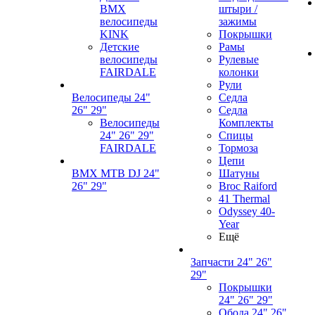
BMX
штыри /
велосипеды
зажимы
KINK
Покрышки
Детские
Рамы
велосипеды
Рулевые
FAIRDALE
колонки
Рули
Велосипеды 24"
Седла
26" 29"
Седла
Велосипеды
Комплекты
24" 26" 29"
Спицы
FAIRDALE
Тормоза
Цепи
BMX MTB DJ 24"
Шатуны
26" 29"
Broc Raiford
41 Thermal
Odyssey 40-
Year
Ещё
Запчасти 24" 26"
29"
Покрышки
24" 26" 29"
Обода 24" 26"