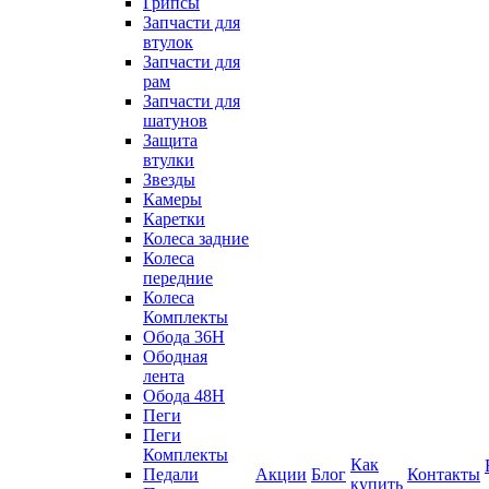
Грипсы
Запчасти для
втулок
Запчасти для
рам
Запчасти для
шатунов
Защита
втулки
Звезды
Камеры
Каретки
Колеса задние
Колеса
передние
Колеса
Комплекты
Обода 36H
Ободная
лента
Обода 48H
Пеги
Пеги
Комплекты
Как
Педали
Акции
Блог
Контакты
купить