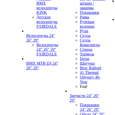
BMX
штыри /
велосипеды
зажимы
KINK
Покрышки
Детские
Рамы
велосипеды
Рулевые
FAIRDALE
колонки
Рули
Велосипеды 24"
Седла
26" 29"
Седла
Велосипеды
Комплекты
24" 26" 29"
Спицы
FAIRDALE
Тормоза
Цепи
BMX MTB DJ 24"
Шатуны
26" 29"
Broc Raiford
41 Thermal
Odyssey 40-
Year
Ещё
Запчасти 24" 26"
29"
Покрышки
24" 26" 29"
Обода 24" 26"