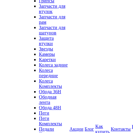
Грипсы
Запчасти для
втулок
Запчасти для
рам
Запчасти для
шатунов
Защита
втулки
Звезды
Камеры
Каретки
Колеса задние
Колеса
передние
Колеса
Комплекты
Обода 36H
Ободная
лента
Обода 48H
Пеги
Пеги
Комплекты
Как
Педали
Акции
Блог
Контакты
купить