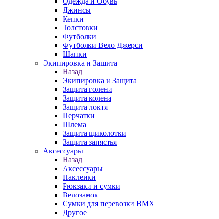
Одежда и Обувь
Джинсы
Кепки
Толстовки
Футболки
Футболки Вело Джерси
Шапки
Экипировка и Защита
Назад
Экипировка и Защита
Защита голени
Защита колена
Защита локтя
Перчатки
Шлема
Защита щиколотки
Защита запястья
Аксессуары
Назад
Аксессуары
Наклейки
Рюкзаки и сумки
Велозамок
Сумки для перевозки BMX
Другое