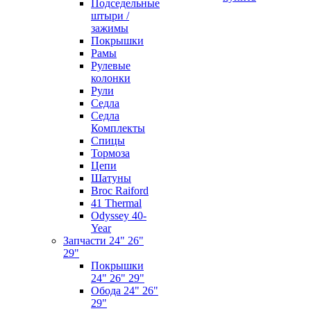
Подседельные
штыри /
зажимы
Покрышки
Рамы
Рулевые
колонки
Рули
Седла
Седла
Комплекты
Спицы
Тормоза
Цепи
Шатуны
Broc Raiford
41 Thermal
Odyssey 40-
Year
Запчасти 24" 26"
29"
Покрышки
24" 26" 29"
Обода 24" 26"
29"