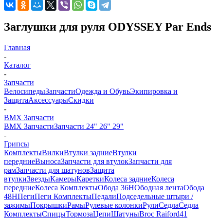
Заглушки для руля ODYSSEY Par Ends
Главная
-
Каталог
-
Запчасти
Велосипеды
Запчасти
Одежда и Обувь
Экипировка и
Защита
Аксессуары
Скидки
-
BMX Запчасти
BMX Запчасти
Запчасти 24" 26" 29"
-
Грипсы
Комплекты
Вилки
Втулки задние
Втулки
передние
Выноса
Запчасти для втулок
Запчасти для
рам
Запчасти для шатунов
Защита
втулки
Звезды
Камеры
Каретки
Колеса задние
Колеса
передние
Колеса Комплекты
Обода 36H
Ободная лента
Обода
48H
Пеги
Пеги Комплекты
Педали
Подседельные штыри /
зажимы
Покрышки
Рамы
Рулевые колонки
Рули
Седла
Седла
Комплекты
Спицы
Тормоза
Цепи
Шатуны
Broc Raiford
41