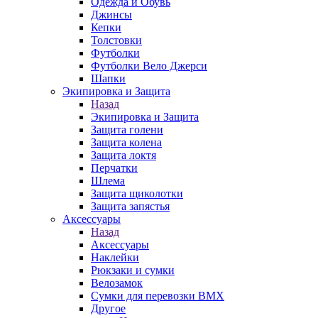
Одежда и Обувь
Джинсы
Кепки
Толстовки
Футболки
Футболки Вело Джерси
Шапки
Экипировка и Защита
Назад
Экипировка и Защита
Защита голени
Защита колена
Защита локтя
Перчатки
Шлема
Защита щиколотки
Защита запястья
Аксессуары
Назад
Аксессуары
Наклейки
Рюкзаки и сумки
Велозамок
Сумки для перевозки BMX
Другое