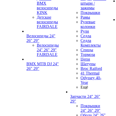
BMX
штыри /
велосипеды
зажимы
KINK
Покрышки
Детские
Рамы
велосипеды
Рулевые
FAIRDALE
колонки
Рули
Велосипеды 24"
Седла
26" 29"
Седла
Велосипеды
Комплекты
24" 26" 29"
Спицы
FAIRDALE
Тормоза
Цепи
BMX MTB DJ 24"
Шатуны
26" 29"
Broc Raiford
41 Thermal
Odyssey 40-
Year
Ещё
Запчасти 24" 26"
29"
Покрышки
24" 26" 29"
Обода 24" 26"