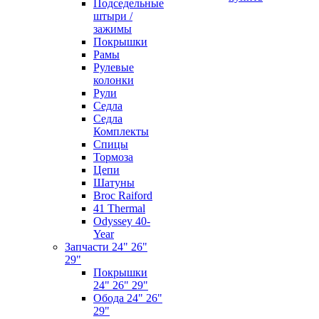
Подседельные
штыри /
зажимы
Покрышки
Рамы
Рулевые
колонки
Рули
Седла
Седла
Комплекты
Спицы
Тормоза
Цепи
Шатуны
Broc Raiford
41 Thermal
Odyssey 40-
Year
Запчасти 24" 26"
29"
Покрышки
24" 26" 29"
Обода 24" 26"
29"