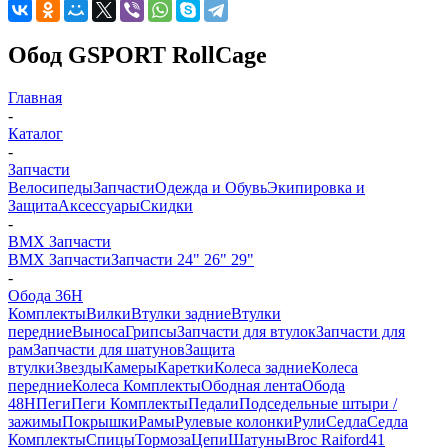
Обод GSPORT RollCage
Главная
-
Каталог
-
Запчасти
Велосипеды
Запчасти
Одежда и Обувь
Экипировка и
Защита
Аксессуары
Скидки
-
BMX Запчасти
BMX Запчасти
Запчасти 24" 26" 29"
-
Обода 36H
Комплекты
Вилки
Втулки задние
Втулки
передние
Выноса
Грипсы
Запчасти для втулок
Запчасти для
рам
Запчасти для шатунов
Защита
втулки
Звезды
Камеры
Каретки
Колеса задние
Колеса
передние
Колеса Комплекты
Ободная лента
Обода
48H
Пеги
Пеги Комплекты
Педали
Подседельные штыри /
зажимы
Покрышки
Рамы
Рулевые колонки
Рули
Седла
Седла
Комплекты
Спицы
Тормоза
Цепи
Шатуны
Broc Raiford
41