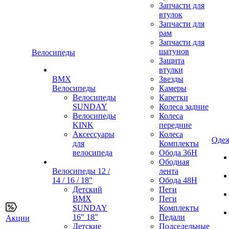
Запчасти для
втулок
Запчасти для
рам
Запчасти для
шатунов
Велосипеды
Защита
втулки
BMX
Звезды
Велосипеды
Камеры
Велосипеды
Каретки
SUNDAY
Колеса задние
Велосипеды
Колеса
KINK
передние
Аксессуары
Колеса
Одеж
для
Комплекты
велосипеда
Обода 36H
Ободная
Велосипеды 12 /
лента
14 / 16 / 18"
Обода 48H
Детский
Пеги
BMX
Пеги
SUNDAY
Комплекты
16" 18"
Педали
Акции
Детские
Подседельные