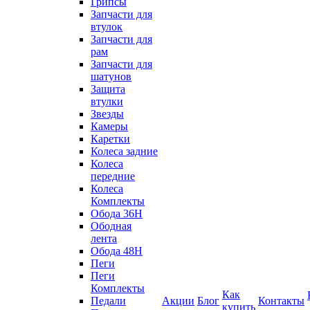
Грипсы
Запчасти для
втулок
Запчасти для
рам
Запчасти для
шатунов
Защита
втулки
Звезды
Камеры
Каретки
Колеса задние
Колеса
передние
Колеса
Комплекты
Обода 36H
Ободная
лента
Обода 48H
Пеги
Пеги
Комплекты
Как
Педали
Акции
Блог
Контакты
купить