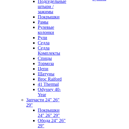
Подседельные
штыри /
зажимы
Покрышки
Рамы
Рулевые
колонки
Рули
Седла
Седла
Комплекты
Спицы
Тормоза
Цепи
Шатуны
Broc Raiford
41 Thermal
Odyssey 40-
Year
Запчасти 24" 26"
29"
Покрышки
24" 26" 29"
Обода 24" 26"
29"