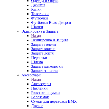
Одежда и Обувь
Джинсы
Кепки
Толстовки
Футболки
Футболки Вело Джерси
Шапки
Экипировка и Защита
Назад
Экипировка и Защита
Защита голени
Защита колена
Защита локтя
Перчатки
Шлема
Защита щиколотки
Защита запястья
Аксессуары
Назад
Аксессуары
Наклейки
Рюкзаки и сумки
Велозамок
Сумки для перевозки BMX
Другое