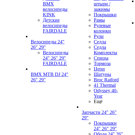
BMX
штыри /
велосипеды
зажимы
KINK
Покрышки
Детские
Рамы
велосипеды
Рулевые
FAIRDALE
колонки
Рули
Велосипеды 24"
Седла
26" 29"
Седла
Велосипеды
Комплекты
24" 26" 29"
Спицы
FAIRDALE
Тормоза
Цепи
BMX MTB DJ 24"
Шатуны
26" 29"
Broc Raiford
41 Thermal
Odyssey 40-
Year
Ещё
Запчасти 24" 26"
29"
Покрышки
24" 26" 29"
Обода 24" 26"