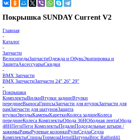
Покрышка SUNDAY Current V2
Главная
-
Каталог
-
Запчасти
Велосипеды
Запчасти
Одежда и Обувь
Экипировка и
Защита
Аксессуары
Скидки
-
BMX Запчасти
BMX Запчасти
Запчасти 24" 26" 29"
-
Покрышки
Комплекты
Вилки
Втулки задние
Втулки
передние
Выноса
Грипсы
Запчасти для втулок
Запчасти для
рам
Запчасти для шатунов
Защита
втулки
Звезды
Камеры
Каретки
Колеса задние
Колеса
передние
Колеса Комплекты
Обода 36H
Ободная лента
Обода
48H
Пеги
Пеги Комплекты
Педали
Подседельные штыри /
зажимы
Рамы
Рулевые колонки
Рули
Седла
Седла
Комплекты
Спицы
Тормоза
Цепи
Шатуны
Broc Raiford
41