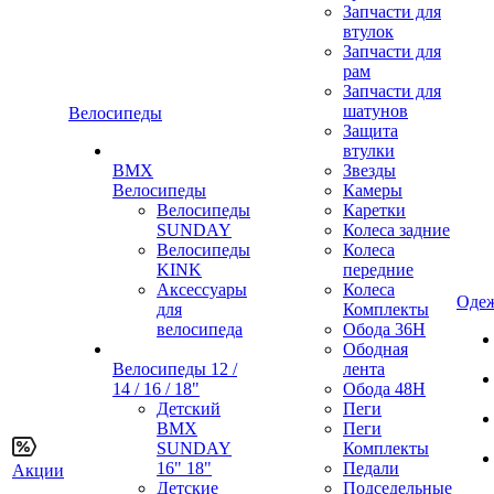
Запчасти для
втулок
Запчасти для
рам
Запчасти для
шатунов
Велосипеды
Защита
втулки
BMX
Звезды
Велосипеды
Камеры
Велосипеды
Каретки
SUNDAY
Колеса задние
Велосипеды
Колеса
KINK
передние
Аксессуары
Колеса
Одеж
для
Комплекты
велосипеда
Обода 36H
Ободная
Велосипеды 12 /
лента
14 / 16 / 18"
Обода 48H
Детский
Пеги
BMX
Пеги
SUNDAY
Комплекты
16" 18"
Педали
Акции
Детские
Подседельные