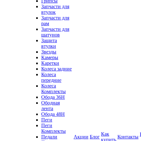
Грипсы
Запчасти для
втулок
Запчасти для
рам
Запчасти для
шатунов
Защита
втулки
Звезды
Камеры
Каретки
Колеса задние
Колеса
передние
Колеса
Комплекты
Обода 36H
Ободная
лента
Обода 48H
Пеги
Пеги
Комплекты
Как
Педали
Акции
Блог
Контакты
купить