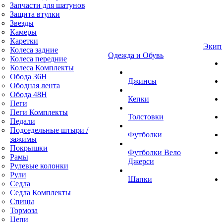
Запчасти для шатунов
Защита втулки
Звезды
Камеры
Каретки
Экип
Колеса задние
Одежда и Обувь
Колеса передние
Колеса Комплекты
Обода 36H
Джинсы
Ободная лента
Обода 48H
Кепки
Пеги
Пеги Комплекты
Толстовки
Педали
Подседельные штыри /
Футболки
зажимы
Покрышки
Футболки Вело
Рамы
Джерси
Рулевые колонки
Рули
Шапки
Седла
Седла Комплекты
Спицы
Тормоза
Цепи