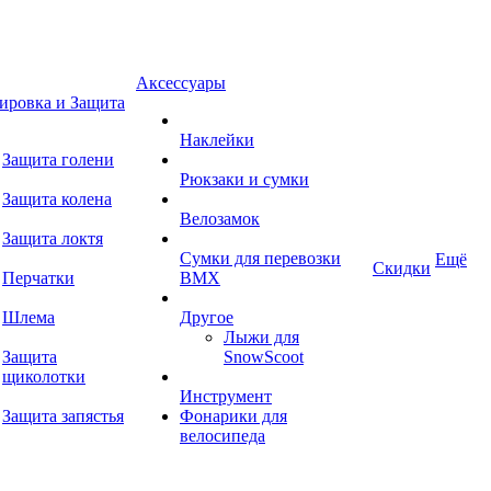
Аксессуары
ировка и Защита
Наклейки
Защита голени
Рюкзаки и сумки
Защита колена
Велозамок
Защита локтя
Сумки для перевозки
Ещё
Скидки
Перчатки
BMX
Шлема
Другое
Лыжи для
Защита
SnowScoot
щиколотки
Инструмент
Защита запястья
Фонарики для
велосипеда