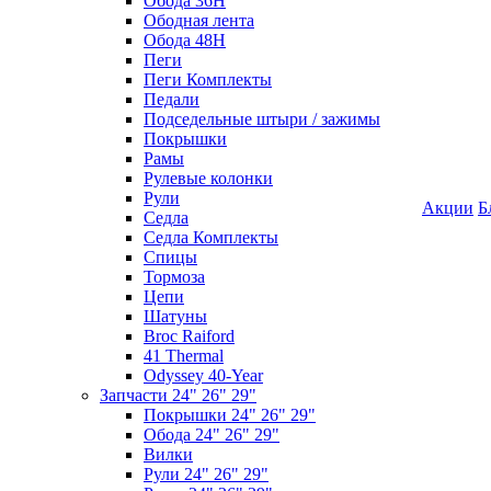
Обода 36H
Ободная лента
Обода 48H
Пеги
Пеги Комплекты
Педали
Подседельные штыри / зажимы
Покрышки
Рамы
Рулевые колонки
Рули
Акции
Б
Седла
Седла Комплекты
Спицы
Тормоза
Цепи
Шатуны
Broc Raiford
41 Thermal
Odyssey 40-Year
Запчасти 24" 26" 29"
Покрышки 24" 26" 29"
Обода 24" 26" 29"
Вилки
Рули 24" 26" 29"