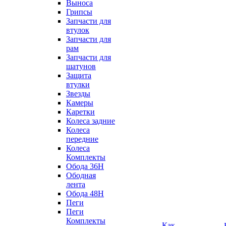
Выноса
Грипсы
Запчасти для
втулок
Запчасти для
рам
Запчасти для
шатунов
Защита
втулки
Звезды
Камеры
Каретки
Колеса задние
Колеса
передние
Колеса
Комплекты
Обода 36H
Ободная
лента
Обода 48H
Пеги
Пеги
Комплекты
Как