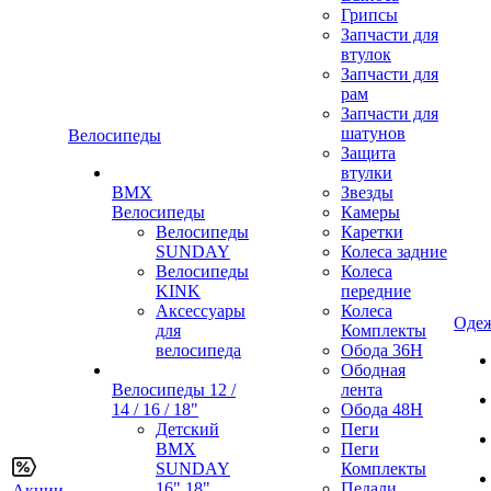
Грипсы
Запчасти для
втулок
Запчасти для
рам
Запчасти для
шатунов
Велосипеды
Защита
втулки
BMX
Звезды
Велосипеды
Камеры
Велосипеды
Каретки
SUNDAY
Колеса задние
Велосипеды
Колеса
KINK
передние
Аксессуары
Колеса
Одеж
для
Комплекты
велосипеда
Обода 36H
Ободная
Велосипеды 12 /
лента
14 / 16 / 18"
Обода 48H
Детский
Пеги
BMX
Пеги
SUNDAY
Комплекты
16" 18"
Педали
Акции