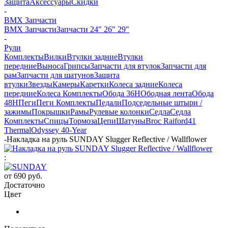
Защита
Аксессуары
Скидки
-
BMX Запчасти
BMX Запчасти
Запчасти 24" 26" 29"
-
Рули
Комплекты
Вилки
Втулки задние
Втулки
передние
Выноса
Грипсы
Запчасти для втулок
Запчасти для
рам
Запчасти для шатунов
Защита
втулки
Звезды
Камеры
Каретки
Колеса задние
Колеса
передние
Колеса Комплекты
Обода 36H
Ободная лента
Обода
48H
Пеги
Пеги Комплекты
Педали
Подседельные штыри /
зажимы
Покрышки
Рамы
Рулевые колонки
Седла
Седла
Комплекты
Спицы
Тормоза
Цепи
Шатуны
Broc Raiford
41
Thermal
Odyssey 40-Year
-
Накладка на руль SUNDAY Slugger Reflective / Wallflower
:
от
690 руб.
Достаточно
Цвет