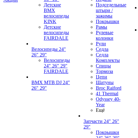
Детские
Подседельные
BMX
штыри /
велосипеды
зажимы
KINK
Покрышки
Детские
Рамы
велосипеды
Рулевые
FAIRDALE
колонки
Рули
Велосипеды 24"
Седла
26" 29"
Седла
Велосипеды
Комплекты
24" 26" 29"
Спицы
FAIRDALE
Тормоза
Цепи
BMX MTB DJ 24"
Шатуны
26" 29"
Broc Raiford
41 Thermal
Odyssey 40-
Year
Ещё
Запчасти 24" 26"
29"
Покрышки
24" 26" 29"