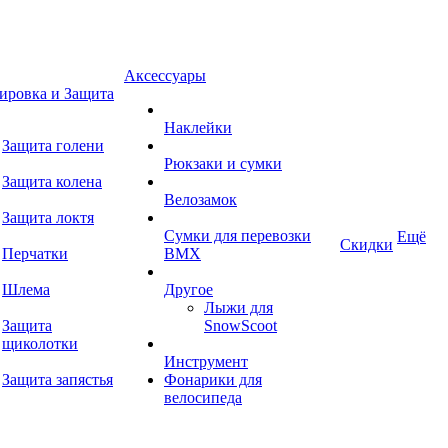
Аксессуары
ировка и Защита
Наклейки
Защита голени
Рюкзаки и сумки
Защита колена
Велозамок
Защита локтя
Сумки для перевозки
Ещё
Скидки
Перчатки
BMX
Шлема
Другое
Лыжи для
Защита
SnowScoot
щиколотки
Инструмент
Защита запястья
Фонарики для
велосипеда