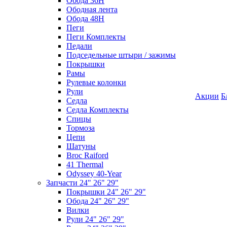
Обода 36H
Ободная лента
Обода 48H
Пеги
Пеги Комплекты
Педали
Подседельные штыри / зажимы
Покрышки
Рамы
Рулевые колонки
Рули
Акции
Б
Седла
Седла Комплекты
Спицы
Тормоза
Цепи
Шатуны
Broc Raiford
41 Thermal
Odyssey 40-Year
Запчасти 24" 26" 29"
Покрышки 24" 26" 29"
Обода 24" 26" 29"
Вилки
Рули 24" 26" 29"