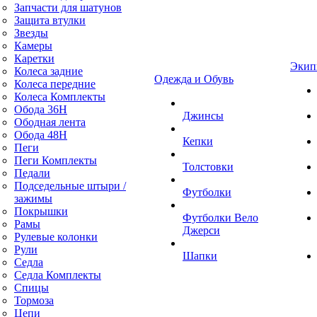
Запчасти для шатунов
Защита втулки
Звезды
Камеры
Каретки
Экип
Колеса задние
Одежда и Обувь
Колеса передние
Колеса Комплекты
Обода 36H
Джинсы
Ободная лента
Обода 48H
Кепки
Пеги
Пеги Комплекты
Толстовки
Педали
Подседельные штыри /
Футболки
зажимы
Покрышки
Футболки Вело
Рамы
Джерси
Рулевые колонки
Рули
Шапки
Седла
Седла Комплекты
Спицы
Тормоза
Цепи