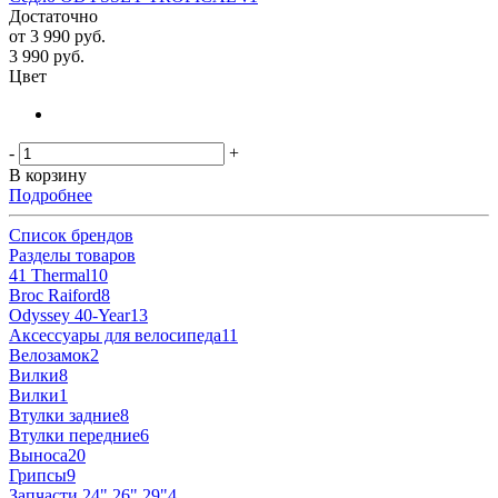
Достаточно
от
3 990 руб.
3 990
руб.
Цвет
-
+
В корзину
Подробнее
Список брендов
Разделы товаров
41 Thermal
10
Broc Raiford
8
Odyssey 40-Year
13
Аксессуары для велосипеда
11
Велозамок
2
Вилки
8
Вилки
1
Втулки задние
8
Втулки передние
6
Выноса
20
Грипсы
9
Запчасти 24" 26" 29"
4