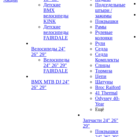
Детские
Подседельные
BMX
штыри /
велосипеды
зажимы
KINK
Покрышки
Детские
Рамы
велосипеды
Рулевые
FAIRDALE
колонки
Рули
Велосипеды 24"
Седла
26" 29"
Седла
Велосипеды
Комплекты
24" 26" 29"
Спицы
FAIRDALE
Тормоза
Цепи
BMX MTB DJ 24"
Шатуны
26" 29"
Broc Raiford
41 Thermal
Odyssey 40-
Year
Ещё
Запчасти 24" 26"
29"
Покрышки
24" 26" 29"