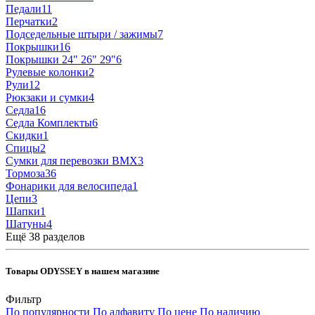
Педали
11
Перчатки
2
Подседельные штыри / зажимы
7
Покрышки
16
Покрышки 24" 26" 29"
6
Рулевые колонки
2
Рули
12
Рюкзаки и сумки
4
Седла
16
Седла Комплекты
6
Скидки
1
Спицы
2
Сумки для перевозки BMX
3
Тормоза
36
Фонарики для велосипеда
1
Цепи
3
Шапки
1
Шатуны
4
Ещё 38 разделов
Товары ODYSSEY в нашем магазине
Фильтр
По популярности
По алфавиту
По цене
По наличию