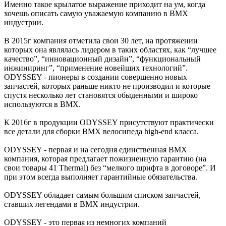
Именно такое крылатое выражение приходит на ум, когда
хочешь описать самую уважаемую компанию в ВМХ
индустрии.
В 2015г компания отметила свои 30 лет, на протяжении
которых она являлась лидером в таких областях, как “лучшее
качество”, “инновационный дизайн”, “функциональный
инжиниринг”, “применение новейших технологий”.
ODYSSEY - пионеры в создании совершенно новых
запчастей, которых раньше никто не производил и которые
спустя несколько лет становятся обыденными и широко
используются в ВМХ.
К 2016г в продукции ODYSSEY присутствуют практически
все детали для сборки BMX велосипеда high-end класса.
ODYSSEY - первая и на сегодня единственная BMX
компания, которая предлагает пожизненную гарантию (на
свои товары 41 Thermal) без “мелкого шрифта в договоре”. И
при этом всегда выполняет гарантийные обязательства.
ODYSSEY обладает самым большим списком запчастей,
ставших легендами в ВМХ индустрии.
ODYSSEY - это первая из немногих компаний