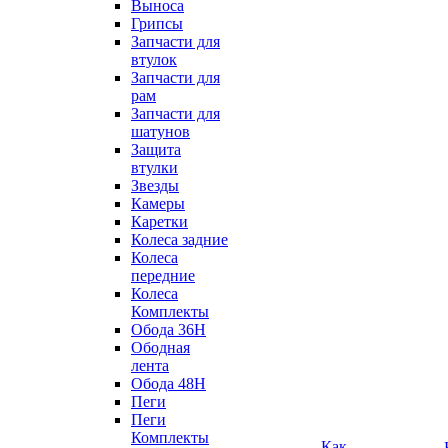
Выноса
Грипсы
Запчасти для
втулок
Запчасти для
рам
Запчасти для
шатунов
Защита
втулки
Звезды
Камеры
Каретки
Колеса задние
Колеса
передние
Колеса
Комплекты
Обода 36H
Ободная
лента
Обода 48H
Пеги
Пеги
Комплекты
Как