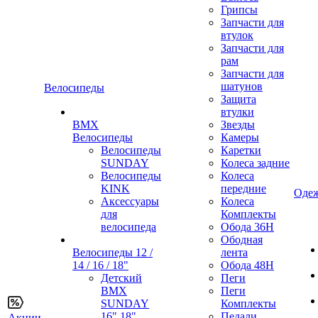
Грипсы
Запчасти для
втулок
Запчасти для
рам
Запчасти для
шатунов
Велосипеды
Защита
втулки
BMX
Звезды
Велосипеды
Камеры
Велосипеды
Каретки
SUNDAY
Колеса задние
Велосипеды
Колеса
KINK
передние
Одеж
Аксессуары
Колеса
для
Комплекты
велосипеда
Обода 36H
Ободная
Велосипеды 12 /
лента
14 / 16 / 18"
Обода 48H
Детский
Пеги
BMX
Пеги
SUNDAY
Комплекты
16" 18"
Педали
Акции