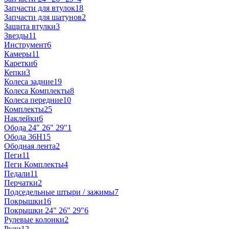
Запчасти для втулок
18
Запчасти для шатунов
2
Защита втулки
3
Звезды
11
Инструмент
6
Камеры
11
Каретки
6
Кепки
3
Колеса задние
19
Колеса Комплекты
8
Колеса передние
10
Комплекты
25
Наклейки
6
Обода 24" 26" 29"
1
Обода 36H
15
Ободная лента
2
Пеги
11
Пеги Комплекты
4
Педали
11
Перчатки
2
Подседельные штыри / зажимы
7
Покрышки
16
Покрышки 24" 26" 29"
6
Рулевые колонки
2
Рули
12