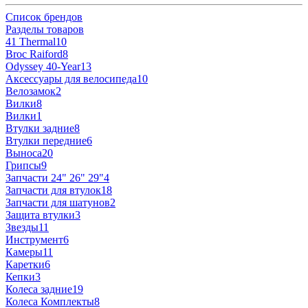
Список брендов
Разделы товаров
41 Thermal
10
Broc Raiford
8
Odyssey 40-Year
13
Аксессуары для велосипеда
10
Велозамок
2
Вилки
8
Вилки
1
Втулки задние
8
Втулки передние
6
Выноса
20
Грипсы
9
Запчасти 24" 26" 29"
4
Запчасти для втулок
18
Запчасти для шатунов
2
Защита втулки
3
Звезды
11
Инструмент
6
Камеры
11
Каретки
6
Кепки
3
Колеса задние
19
Колеса Комплекты
8