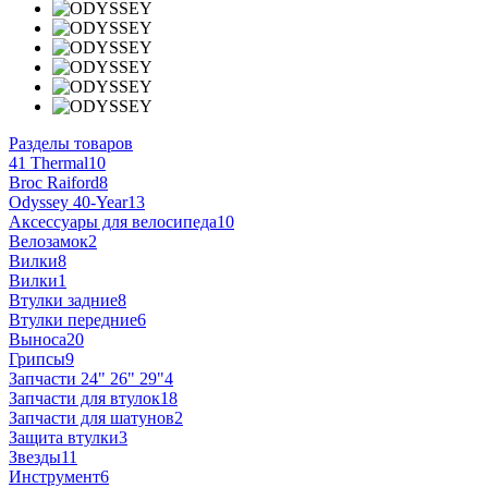
Разделы товаров
41 Thermal
10
Broc Raiford
8
Odyssey 40-Year
13
Аксессуары для велосипеда
10
Велозамок
2
Вилки
8
Вилки
1
Втулки задние
8
Втулки передние
6
Выноса
20
Грипсы
9
Запчасти 24" 26" 29"
4
Запчасти для втулок
18
Запчасти для шатунов
2
Защита втулки
3
Звезды
11
Инструмент
6