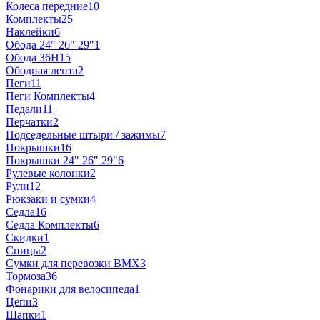
Колеса передние
10
Комплекты
25
Наклейки
6
Обода 24" 26" 29"
1
Обода 36H
15
Ободная лента
2
Пеги
11
Пеги Комплекты
4
Педали
11
Перчатки
2
Подседельные штыри / зажимы
7
Покрышки
16
Покрышки 24" 26" 29"
6
Рулевые колонки
2
Рули
12
Рюкзаки и сумки
4
Седла
16
Седла Комплекты
6
Скидки
1
Спицы
2
Сумки для перевозки BMX
3
Тормоза
36
Фонарики для велосипеда
1
Цепи
3
Шапки
1