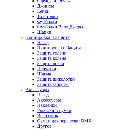
Одежда и Обувь
Джинсы
Кепки
Толстовки
Футболки
Футболки Вело Джерси
Шапки
Экипировка и Защита
Назад
Экипировка и Защита
Защита голени
Защита колена
Защита локтя
Перчатки
Шлема
Защита щиколотки
Защита запястья
Аксессуары
Назад
Аксессуары
Наклейки
Рюкзаки и сумки
Велозамок
Сумки для перевозки BMX
Другое