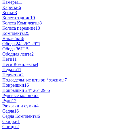
Камеры
11
Каретки
6
Кепки
3
Колеса задние
19
Колеса Комплекты
8
Колеса передние
10
Комплекты
25
Наклейки
6
Обода 24" 26" 29"
1
Обода 36H
15
Ободная лента
2
Пеги
11
Пеги Комплекты
4
Педали
11
Перчатки
2
Подседельные штыри / зажимы
7
Покрышки
16
Покрышки 24" 26" 29"
6
Рулевые колонки
2
Рули
12
Рюкзаки и сумки
4
Седла
16
Седла Комплекты
6
Скидки
1
Спицы
2