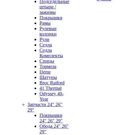
Подседельные
штыри /
зажимы
Покрышки
Рамы
Рулевые
колонки
Рули
Седла
Седла
Комплекты
Спицы
Тормоза
Цепи
Шатуны
Broc Raiford
41 Thermal
Odyssey 40-
Year
Запчасти 24" 26"
29"
Покрышки
24" 26" 29"
Обода 24" 26"
29"