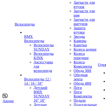
Запчасти для
втулок
Запчасти для
рам
Запчасти для
шатунов
Велосипеды
Защита
втулки
BMX
Звезды
Велосипеды
Камеры
Велосипеды
Каретки
SUNDAY
Колеса задние
Велосипеды
Колеса
KINK
передние
Аксессуары
Колеса
Одеж
для
Комплекты
велосипеда
Обода 36H
Ободная
Велосипеды 12 /
лента
14 / 16 / 18"
Обода 48H
Детский
Пеги
BMX
Пеги
SUNDAY
Комплекты
16" 18"
Педали
Акции
Детские
Подседельные