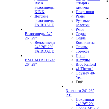
BMX
штыри /
велосипеды
зажимы
KINK
Покрышки
Детские
Рамы
велосипеды
Рулевые
FAIRDALE
колонки
Рули
Велосипеды 24"
Седла
26" 29"
Седла
Велосипеды
Комплекты
24" 26" 29"
Спицы
FAIRDALE
Тормоза
Цепи
BMX MTB DJ 24"
Шатуны
26" 29"
Broc Raiford
41 Thermal
Odyssey 40-
Year
Ещё
Запчасти 24" 26"
29"
Покрышки
24" 26" 29"
Обода 24" 26"