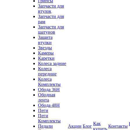
Грипсы
Запчасти для
втулок
Запчасти для
рам
Запчасти для
шатунов
Защита
втулки
Звезды
Камеры
Каретки
Колеса задние
Колеса
передние
Колеса
Комплекты
Обода 36H
Ободная
лента
Обода 48H
Пеги
Пеги
Комплекты
Как
Педали
Акции
Блог
Контакты
купить