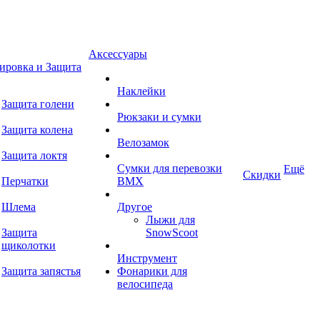
Аксессуары
ировка и Защита
Наклейки
Защита голени
Рюкзаки и сумки
Защита колена
Велозамок
Защита локтя
Сумки для перевозки
Ещё
Скидки
Перчатки
BMX
Шлема
Другое
Лыжи для
Защита
SnowScoot
щиколотки
Инструмент
Защита запястья
Фонарики для
велосипеда