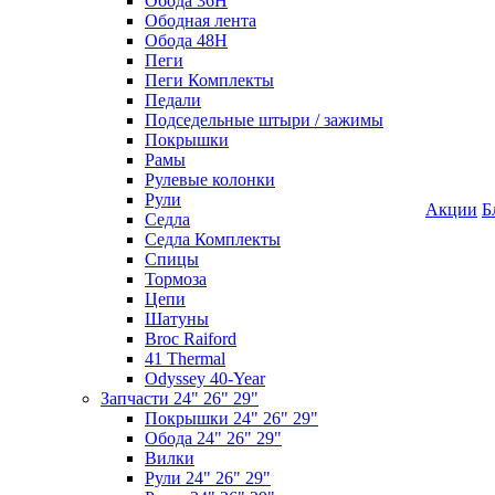
Обода 36H
Ободная лента
Обода 48H
Пеги
Пеги Комплекты
Педали
Подседельные штыри / зажимы
Покрышки
Рамы
Рулевые колонки
Рули
Акции
Б
Седла
Седла Комплекты
Спицы
Тормоза
Цепи
Шатуны
Broc Raiford
41 Thermal
Odyssey 40-Year
Запчасти 24" 26" 29"
Покрышки 24" 26" 29"
Обода 24" 26" 29"
Вилки
Рули 24" 26" 29"