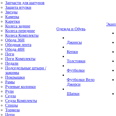
Запчасти для шатунов
Защита втулки
Звезды
Камеры
Каретки
Экип
Колеса задние
Одежда и Обувь
Колеса передние
Колеса Комплекты
Обода 36H
Джинсы
Ободная лента
Обода 48H
Кепки
Пеги
Пеги Комплекты
Толстовки
Педали
Подседельные штыри /
Футболки
зажимы
Покрышки
Футболки Вело
Рамы
Джерси
Рулевые колонки
Рули
Шапки
Седла
Седла Комплекты
Спицы
Тормоза
Цепи