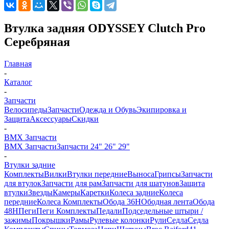
Втулка задняя ODYSSEY Clutch Pro
Серебряная
Главная
-
Каталог
-
Запчасти
Велосипеды
Запчасти
Одежда и Обувь
Экипировка и
Защита
Аксессуары
Скидки
-
BMX Запчасти
BMX Запчасти
Запчасти 24" 26" 29"
-
Втулки задние
Комплекты
Вилки
Втулки передние
Выноса
Грипсы
Запчасти
для втулок
Запчасти для рам
Запчасти для шатунов
Защита
втулки
Звезды
Камеры
Каретки
Колеса задние
Колеса
передние
Колеса Комплекты
Обода 36H
Ободная лента
Обода
48H
Пеги
Пеги Комплекты
Педали
Подседельные штыри /
зажимы
Покрышки
Рамы
Рулевые колонки
Рули
Седла
Седла