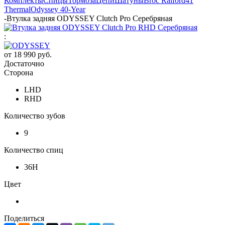
Комплекты
Спицы
Тормоза
Цепи
Шатуны
Broc Raiford
41
Thermal
Odyssey 40-Year
-
Втулка задняя ODYSSEY Clutch Pro Серебряная
:
от
18 990 руб.
Достаточно
Сторона
LHD
RHD
Количество зубов
9
Количество спиц
36H
Цвет
Поделиться