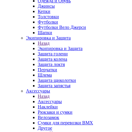
Одежда и Обувь
Джинсы
Кепки
Толстовки
Футболки
Футболки Вело Джерси
Шапки
Экипировка и Защита
Назад
Экипировка и Защита
Защита голени
Защита колена
Защита локтя
Перчатки
Шлема
Защита щиколотки
Защита запястья
Аксессуары
Назад
Аксессуары
Наклейки
Рюкзаки и сумки
Велозамок
Сумки для перевозки BMX
Другое