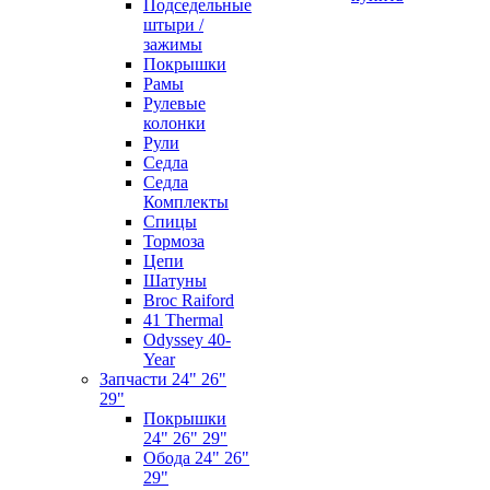
Подседельные
штыри /
зажимы
Покрышки
Рамы
Рулевые
колонки
Рули
Седла
Седла
Комплекты
Спицы
Тормоза
Цепи
Шатуны
Broc Raiford
41 Thermal
Odyssey 40-
Year
Запчасти 24" 26"
29"
Покрышки
24" 26" 29"
Обода 24" 26"
29"