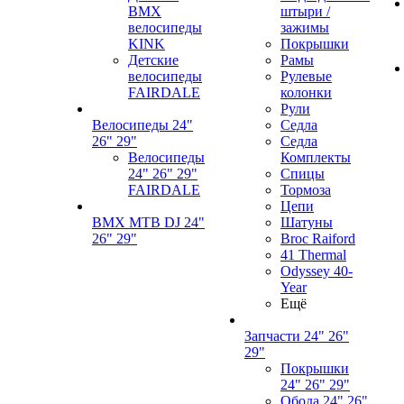
BMX
штыри /
велосипеды
зажимы
KINK
Покрышки
Детские
Рамы
велосипеды
Рулевые
FAIRDALE
колонки
Рули
Велосипеды 24"
Седла
26" 29"
Седла
Велосипеды
Комплекты
24" 26" 29"
Спицы
FAIRDALE
Тормоза
Цепи
BMX MTB DJ 24"
Шатуны
26" 29"
Broc Raiford
41 Thermal
Odyssey 40-
Year
Ещё
Запчасти 24" 26"
29"
Покрышки
24" 26" 29"
Обода 24" 26"