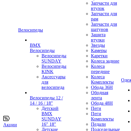
Запчасти для
втулок
Запчасти для
рам
Запчасти для
шатунов
Велосипеды
Защита
втулки
BMX
Звезды
Велосипеды
Камеры
Велосипеды
Каретки
SUNDAY
Колеса задние
Велосипеды
Колеса
KINK
передние
Аксессуары
Колеса
Одеж
для
Комплекты
велосипеда
Обода 36H
Ободная
Велосипеды 12 /
лента
14 / 16 / 18"
Обода 48H
Детский
Пеги
BMX
Пеги
SUNDAY
Комплекты
16" 18"
Педали
Акции
Детские
Подседельные