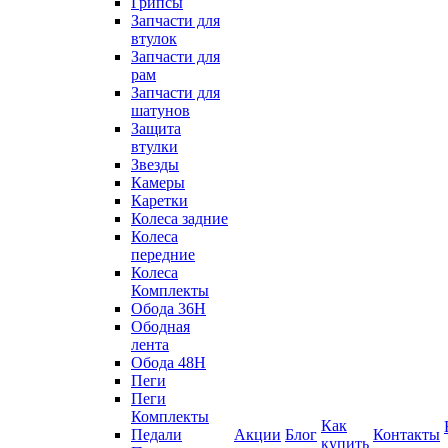
Грипсы
Запчасти для
втулок
Запчасти для
рам
Запчасти для
шатунов
Защита
втулки
Звезды
Камеры
Каретки
Колеса задние
Колеса
передние
Колеса
Комплекты
Обода 36H
Ободная
лента
Обода 48H
Пеги
Пеги
Комплекты
Как
Педали
Акции
Блог
Контакты
купить