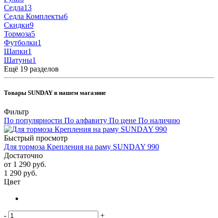
Седла
13
Седла Комплекты
6
Скидки
9
Тормоза
5
Футболки
1
Шапки
1
Шатуны
1
Ещё 19 разделов
Товары SUNDAY в нашем магазине
Фильтр
По популярности
По алфавиту
По цене
По наличию
Быстрый просмотр
Для тормоза Крепления на раму SUNDAY 990
Достаточно
от
1 290 руб.
1 290
руб.
Цвет
-
+