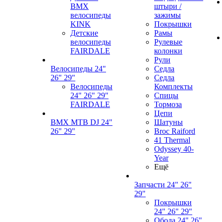
BMX
штыри /
велосипеды
зажимы
KINK
Покрышки
Детские
Рамы
велосипеды
Рулевые
FAIRDALE
колонки
Рули
Велосипеды 24"
Седла
26" 29"
Седла
Велосипеды
Комплекты
24" 26" 29"
Спицы
FAIRDALE
Тормоза
Цепи
BMX MTB DJ 24"
Шатуны
26" 29"
Broc Raiford
41 Thermal
Odyssey 40-
Year
Ещё
Запчасти 24" 26"
29"
Покрышки
24" 26" 29"
Обода 24" 26"