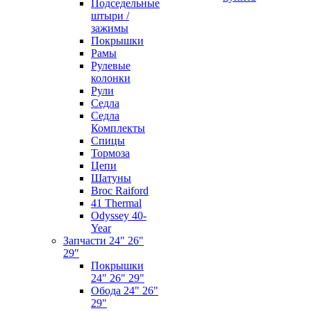
Подседельные
штыри /
зажимы
Покрышки
Рамы
Рулевые
колонки
Рули
Седла
Седла
Комплекты
Спицы
Тормоза
Цепи
Шатуны
Broc Raiford
41 Thermal
Odyssey 40-
Year
Запчасти 24" 26"
29"
Покрышки
24" 26" 29"
Обода 24" 26"
29"