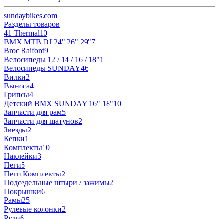
sundaybikes.com
Разделы товаров
41 Thermal
10
BMX MTB DJ 24" 26" 29"
7
Broc Raiford
9
Велосипеды 12 / 14 / 16 / 18"
1
Велосипеды SUNDAY
46
Вилки
2
Выноса
4
Грипсы
4
Детский BMX SUNDAY 16" 18"
10
Запчасти для рам
5
Запчасти для шатунов
2
Звезды
2
Кепки
1
Комплекты
10
Наклейки
3
Пеги
5
Пеги Комплекты
2
Подседельные штыри / зажимы
2
Покрышки
6
Рамы
25
Рулевые колонки
2
Рули
6