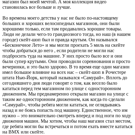
магазин был моей мечтой. А моя коллекция видео
становилась все больше и лучше.
Во времена моего детства у нас не было по-настоящему
больших и хороших велосипедных магазинов, они были
хорошими только, если там продавались хорошие товары.
Люди не делали чего-то грандиозного тогда, но наш (в нашем
городе) скейт-шоп был и правда крутым. Он назывался
«Бесконечное Лето» и мы могли проехать 5 миль на скейте
чтобы добраться до него , если родители не могли нас
подбросить туда на машине. У них просто было все и они
были супер крутыми. Они проводили соревнования и просто
вечеринки, и это было здорово. В то время еще один магазин
имел большое влияние на всех нас – скейт-шоп в Рочестере
штата Нью-Йорк, который назывался «Самурай». Вплоть до
сегодняшнего дня люди говорят о том, как весело было
кататься перед тем магазином по улице с односторонним
движением. Мы преднамеренно открыли магазин на улице с
таким же односторонним движением, как когда-то сделали
«Самурай», чтобы ребята могли кататься, не оглядываясь
назад и не боясь попасть под машину. Единственное, что им
нужно – это внимательно смотреть вперед и под ноги по ходу
движения машин. Мы хотим, чтобы наш магазин стал местом,
где ребята могли бы встречаться и потом ехать вместе кататься
на ВМХ или скейте.