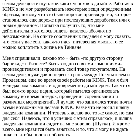
самом деле достигнуть кое-каких успехов в дизайне. Работая в
KINK я не мог разрабатывать некоторые вещи определенным
образом, потому что это было дорогое производство, которое
становилось еще дороже при последующих доработках или с
новым дизайном. Попытка получить то, что мне
действительно хотелось видеть, казалось абсолютно
невозможной. На опыте собственных педалей я могу сказать,
что если у вас есть какая-то идея, интересная мысль, то ее
можно воплотить в жизнь на Тайване.
Меня спрашивали, каково это – быть «по другую сторону
баррикад» в бизнесе? Быть заодно со всеми компаниями-
производителями и продавать свой товар покупателям. На
самом деле, я уже давно пересек грань между Покупателем и
Продавцом, еще во время своей работы на KINK. Там я был
менеджером команды и одновременно дизайнером. Так что я
был кем-то вроде парня, который пытался организовать
команду во время поездок, проведения соревнований и
различных мероприятий. Я думаю, что занимался тогда почти
всеми возможными делами KINK. Разве что не носил шляпу
владельца компании. И теперь я делаю все то же самое, но сам
для себя. Надеюсь, что я успешно с этим справляюсь, и шляпа
владельца компании сидит на мне хорошо. (Шутка). И кроме
всего, мне нравится быть занятым, и то, что я могу не ждать
никого, чтобы просто поболтать.