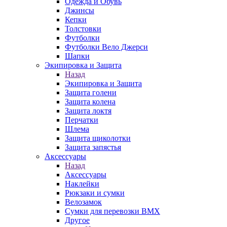
Одежда и Обувь
Джинсы
Кепки
Толстовки
Футболки
Футболки Вело Джерси
Шапки
Экипировка и Защита
Назад
Экипировка и Защита
Защита голени
Защита колена
Защита локтя
Перчатки
Шлема
Защита щиколотки
Защита запястья
Аксессуары
Назад
Аксессуары
Наклейки
Рюкзаки и сумки
Велозамок
Сумки для перевозки BMX
Другое