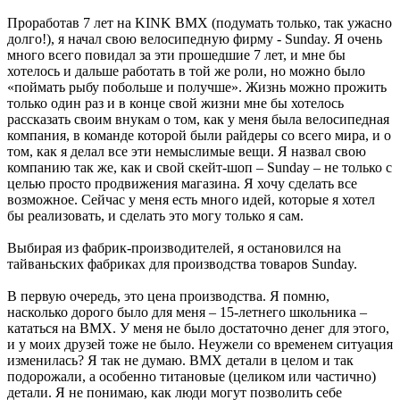
Проработав 7 лет на KINK BMX (подумать только, так ужасно
долго!), я начал свою велосипедную фирму - Sunday. Я очень
много всего повидал за эти прошедшие 7 лет, и мне бы
хотелось и дальше работать в той же роли, но можно было
«поймать рыбу побольше и получше». Жизнь можно прожить
только один раз и в конце свой жизни мне бы хотелось
рассказать своим внукам о том, как у меня была велосипедная
компания, в команде которой были райдеры со всего мира, и о
том, как я делал все эти немыслимые вещи. Я назвал свою
компанию так же, как и свой скейт-шоп – Sunday – не только с
целью просто продвижения магазина. Я хочу сделать все
возможное. Сейчас у меня есть много идей, которые я хотел
бы реализовать, и сделать это могу только я сам.
Выбирая из фабрик-производителей, я остановился на
тайваньских фабриках для производства товаров Sunday.
В первую очередь, это цена производства. Я помню,
насколько дорого было для меня – 15-летнего школьника –
кататься на ВМХ. У меня не было достаточно денег для этого,
и у моих друзей тоже не было. Неужели со временем ситуация
изменилась? Я так не думаю. ВМХ детали в целом и так
подорожали, а особенно титановые (целиком или частично)
детали. Я не понимаю, как люди могут позволить себе