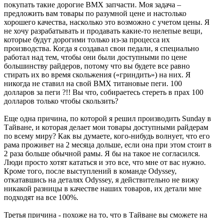
покупать такие дорогие ВМХ запчасти. Моя задача –
предложить вам товары по разумной цене и настолько
хорошего качества, насколько это возможно с учетом цены. Я
не хочу разрабатывать и продавать какие-то нелепые вещи,
которые будут дорогими только из-за процесса их
производства. Когда я создавал свои педали, я специально
работал над тем, чтобы они были доступными по цене
большинству райдеров, потому что вы будете все равно
стирать их во время скольжения («гриндить») на них. Я
никогда не ставил на свой ВМХ титановые пеги. 100
долларов за пеги ?!! Вы что, собираетесь стереть в прах 100
долларов только чтобы скользить?
Еще одна причина, по которой я решил производить Sunday в
Тайване, и которая делает мои товары доступными райдерам
по всему миру? Как вы думаете, кого-нибудь волнует, что его
рама проживет на 2 месяца дольше, если она при этом стоит в
2 раза больше обычной рамы. Я бы на такое не согласился.
Люди просто хотят кататься и это все, что мне от вас нужно.
Кроме того, после выступлений в команде Odyssey,
откатавшись на деталях Odyssey, я действительно не вижу
никакой разницы в качестве наших товаров, их детали мне
подходят на все 100%.
Третья причина - похоже на то, что в Тайване вы сможете на