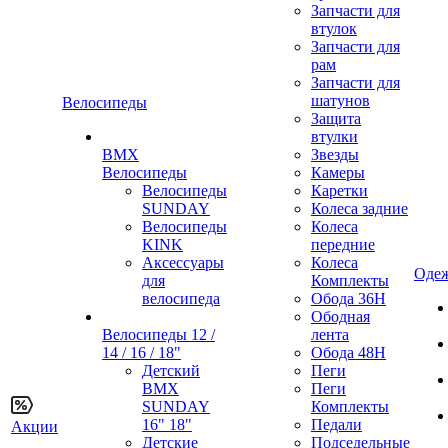
Запчасти для
втулок
Запчасти для
рам
Запчасти для
шатунов
Велосипеды
Защита
втулки
BMX
Звезды
Велосипеды
Камеры
Велосипеды
Каретки
SUNDAY
Колеса задние
Велосипеды
Колеса
KINK
передние
Аксессуары
Колеса
Одеж
для
Комплекты
велосипеда
Обода 36H
Ободная
Велосипеды 12 /
лента
14 / 16 / 18"
Обода 48H
Детский
Пеги
BMX
Пеги
SUNDAY
Комплекты
16" 18"
Педали
Акции
Детские
Подседельные