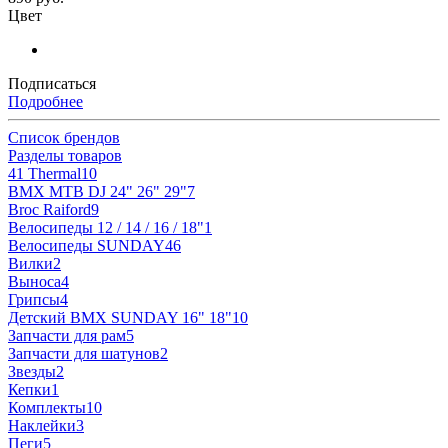
Цвет
Подписаться
Подробнее
Список брендов
Разделы товаров
41 Thermal
10
BMX MTB DJ 24" 26" 29"
7
Broc Raiford
9
Велосипеды 12 / 14 / 16 / 18"
1
Велосипеды SUNDAY
46
Вилки
2
Выноса
4
Грипсы
4
Детский BMX SUNDAY 16" 18"
10
Запчасти для рам
5
Запчасти для шатунов
2
Звезды
2
Кепки
1
Комплекты
10
Наклейки
3
Пеги
5