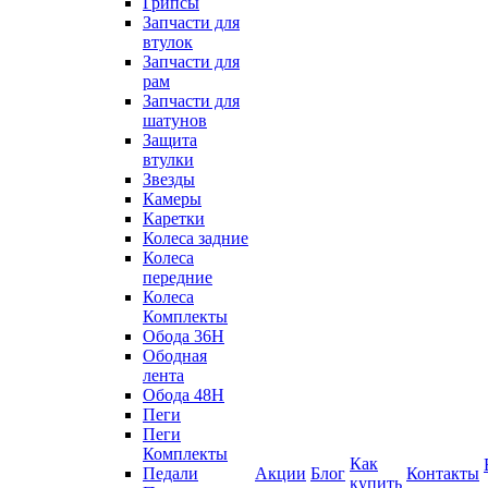
Грипсы
Запчасти для
втулок
Запчасти для
рам
Запчасти для
шатунов
Защита
втулки
Звезды
Камеры
Каретки
Колеса задние
Колеса
передние
Колеса
Комплекты
Обода 36H
Ободная
лента
Обода 48H
Пеги
Пеги
Комплекты
Как
Педали
Акции
Блог
Контакты
купить