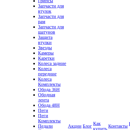
Грипсы
Запчасти для
втулок
Запчасти для
рам
Запчасти для
шатунов
Защита
втулки
Звезды
Камеры
Каретки
Колеса задние
Колеса
передние
Колеса
Комплекты
Обода 36H
Ободная
лента
Обода 48H
Пеги
Пеги
Комплекты
Как
Педали
Акции
Блог
Контакты
купить