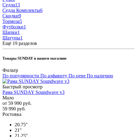
Седла
13
Седла Комплекты
6
Скидки
9
Тормоза
5
Футболки
1
Шапки
1
Шатуны
1
Ещё 19 разделов
Товары SUNDAY в нашем магазине
Фильтр
По популярности
По алфавиту
По цене
По наличию
Быстрый просмотр
Рама SUNDAY Soundwave v3
Мало
от
59 990 руб.
59 990
руб.
Ростовка
20.75"
21"
21.25"