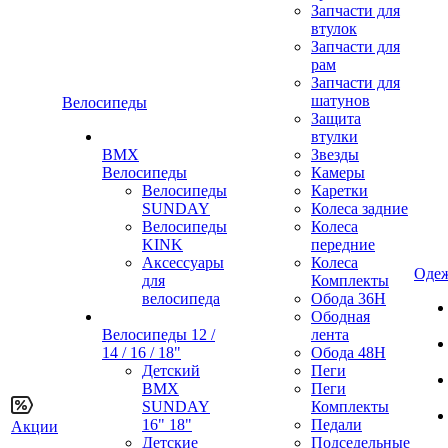
Запчасти для
втулок
Запчасти для
рам
Запчасти для
шатунов
Велосипеды
Защита
втулки
BMX
Звезды
Велосипеды
Камеры
Велосипеды
Каретки
SUNDAY
Колеса задние
Велосипеды
Колеса
KINK
передние
Аксессуары
Колеса
Одеж
для
Комплекты
велосипеда
Обода 36H
Ободная
Велосипеды 12 /
лента
14 / 16 / 18"
Обода 48H
Детский
Пеги
BMX
Пеги
SUNDAY
Комплекты
16" 18"
Педали
Акции
Детские
Подседельные