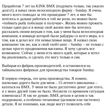
Проработав 7 лет на KINK BMX (подумать только, так ужасно
долго!), я начал свою велосипедную фирму - Sunday. Я очень
много всего повидал за эти прошедшие 7 лет, и мне бы
хотелось и дальше работать в той же роли, но можно было
«поймать рыбу побольше и получше». Жизнь можно прожить
только один раз и в конце свой жизни мне бы хотелось
рассказать своим внукам о том, как у меня была велосипедная
компания, в команде которой были райдеры со всего мира, и о
том, как я делал все эти немыслимые вещи. Я назвал свою
компанию так же, как и свой скейт-шоп – Sunday – не только с
целью просто продвижения магазина. Я хочу сделать все
возможное. Сейчас у меня есть много идей, которые я хотел
бы реализовать, и сделать это могу только я сам.
Выбирая из фабрик-производителей, я остановился на
тайваньских фабриках для производства товаров Sunday.
В первую очередь, это цена производства. Я помню,
насколько дорого было для меня – 15-летнего школьника –
кататься на ВМХ. У меня не было достаточно денег для этого,
и у моих друзей тоже не было. Неужели со временем ситуация
изменилась? Я так не думаю. ВМХ детали в целом и так
подорожали, а особенно титановые (целиком или частично)
детали. Я не понимаю, как люди могут позволить себе