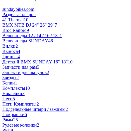
sundaybikes.com
Разделы товаров
41 Thermal
10
BMX MTB DJ 24" 26" 29"
7
Broc Raiford
9
Велосипеды 12 / 14 / 16 / 18"
1
Велосипеды SUNDAY
46
Вилки
2
Выноса
4
Грипсы
4
Детский BMX SUNDAY 16" 18"
10
Запчасти для рам
5
Запчасти для шатунов
2
Звезды
2
Кепки
1
Комплекты
10
Наклейки
3
Пеги
5
Пеги Комплекты
2
Подседельные штыри / зажимы
2
Покрышки
6
Рамы
25
Рулевые колонки
2
Рули
6