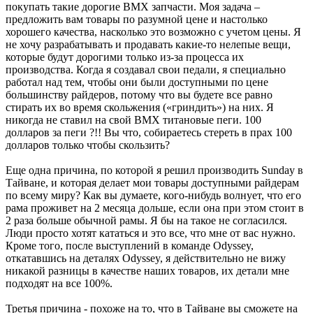
покупать такие дорогие ВМХ запчасти. Моя задача –
предложить вам товары по разумной цене и настолько
хорошего качества, насколько это возможно с учетом цены. Я
не хочу разрабатывать и продавать какие-то нелепые вещи,
которые будут дорогими только из-за процесса их
производства. Когда я создавал свои педали, я специально
работал над тем, чтобы они были доступными по цене
большинству райдеров, потому что вы будете все равно
стирать их во время скольжения («гриндить») на них. Я
никогда не ставил на свой ВМХ титановые пеги. 100
долларов за пеги ?!! Вы что, собираетесь стереть в прах 100
долларов только чтобы скользить?
Еще одна причина, по которой я решил производить Sunday в
Тайване, и которая делает мои товары доступными райдерам
по всему миру? Как вы думаете, кого-нибудь волнует, что его
рама проживет на 2 месяца дольше, если она при этом стоит в
2 раза больше обычной рамы. Я бы на такое не согласился.
Люди просто хотят кататься и это все, что мне от вас нужно.
Кроме того, после выступлений в команде Odyssey,
откатавшись на деталях Odyssey, я действительно не вижу
никакой разницы в качестве наших товаров, их детали мне
подходят на все 100%.
Третья причина - похоже на то, что в Тайване вы сможете на