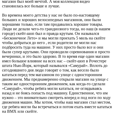
магазин был моей мечтой. А моя коллекция видео
становилась все больше и лучше.
Во времена моего детства у нас не было по-настоящему
больших и хороших велосипедных магазинов, они были
хорошими только, если там продавались хорошие товары.
Люди не делали чего-то грандиозного тогда, но наш (в нашем
городе) скейт-шоп был и правда крутым. Он назывался
«Бесконечное Лето» и мы могли проехать 5 миль на скейте
чтобы добраться до него , если родители не могли нас
подбросить туда на машине. У них просто было все и они
были супер крутыми. Они проводили соревнования и просто
вечеринки, и это было здорово. В то время еще один магазин
имел большое влияние на всех нас – скейт-шоп в Рочестере
штата Нью-Йорк, который назывался «Самурай». Вплоть до
сегодняшнего дня люди говорят о том, как весело было
кататься перед тем магазином по улице с односторонним
движением. Мы преднамеренно открыли магазин на улице с
таким же односторонним движением, как когда-то сделали
«Самурай», чтобы ребята могли кататься, не оглядываясь
назад и не боясь попасть под машину. Единственное, что им
нужно – это внимательно смотреть вперед и под ноги по ходу
движения машин. Мы хотим, чтобы наш магазин стал местом,
где ребята могли бы встречаться и потом ехать вместе кататься
на ВМХ или скейте.