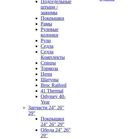
Подседельные
штыри /
зажимы
Покрышки
Рамы
Рулевые
колонки
Рули
Седла
Седла
Комплекты
Спицы
Тормоза
Цепи
Шатуны
Broc Raiford
41 Thermal
Odyssey 40-
Year
Запчасти 24" 26"
29"
Покрышки
24" 26" 29"
Обода 24" 26"
29"