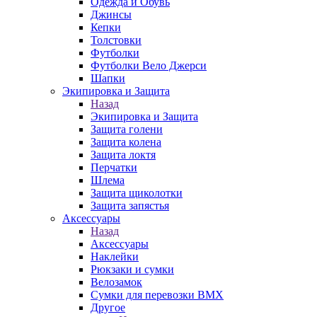
Одежда и Обувь
Джинсы
Кепки
Толстовки
Футболки
Футболки Вело Джерси
Шапки
Экипировка и Защита
Назад
Экипировка и Защита
Защита голени
Защита колена
Защита локтя
Перчатки
Шлема
Защита щиколотки
Защита запястья
Аксессуары
Назад
Аксессуары
Наклейки
Рюкзаки и сумки
Велозамок
Сумки для перевозки BMX
Другое