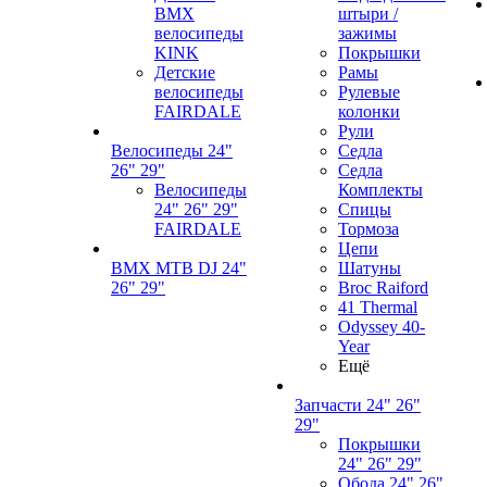
BMX
штыри /
велосипеды
зажимы
KINK
Покрышки
Детские
Рамы
велосипеды
Рулевые
FAIRDALE
колонки
Рули
Велосипеды 24"
Седла
26" 29"
Седла
Велосипеды
Комплекты
24" 26" 29"
Спицы
FAIRDALE
Тормоза
Цепи
BMX MTB DJ 24"
Шатуны
26" 29"
Broc Raiford
41 Thermal
Odyssey 40-
Year
Ещё
Запчасти 24" 26"
29"
Покрышки
24" 26" 29"
Обода 24" 26"