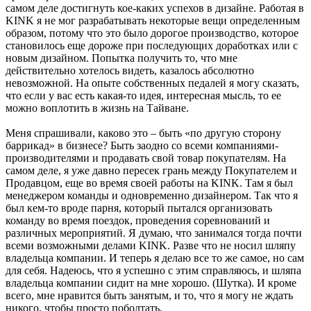
самом деле достигнуть кое-каких успехов в дизайне. Работая в
KINK я не мог разрабатывать некоторые вещи определенным
образом, потому что это было дорогое производство, которое
становилось еще дороже при последующих доработках или с
новым дизайном. Попытка получить то, что мне
действительно хотелось видеть, казалось абсолютно
невозможной. На опыте собственных педалей я могу сказать,
что если у вас есть какая-то идея, интересная мысль, то ее
можно воплотить в жизнь на Тайване.
Меня спрашивали, каково это – быть «по другую сторону
баррикад» в бизнесе? Быть заодно со всеми компаниями-
производителями и продавать свой товар покупателям. На
самом деле, я уже давно пересек грань между Покупателем и
Продавцом, еще во время своей работы на KINK. Там я был
менеджером команды и одновременно дизайнером. Так что я
был кем-то вроде парня, который пытался организовать
команду во время поездок, проведения соревнований и
различных мероприятий. Я думаю, что занимался тогда почти
всеми возможными делами KINK. Разве что не носил шляпу
владельца компании. И теперь я делаю все то же самое, но сам
для себя. Надеюсь, что я успешно с этим справляюсь, и шляпа
владельца компании сидит на мне хорошо. (Шутка). И кроме
всего, мне нравится быть занятым, и то, что я могу не ждать
никого, чтобы просто поболтать.