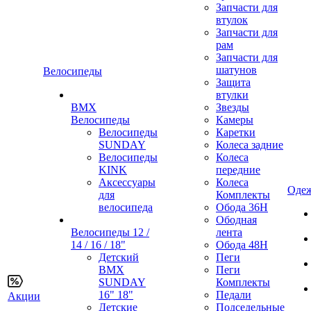
Запчасти для
втулок
Запчасти для
рам
Запчасти для
шатунов
Велосипеды
Защита
втулки
BMX
Звезды
Велосипеды
Камеры
Велосипеды
Каретки
SUNDAY
Колеса задние
Велосипеды
Колеса
KINK
передние
Аксессуары
Колеса
Одеж
для
Комплекты
велосипеда
Обода 36H
Ободная
Велосипеды 12 /
лента
14 / 16 / 18"
Обода 48H
Детский
Пеги
BMX
Пеги
SUNDAY
Комплекты
16" 18"
Педали
Акции
Детские
Подседельные