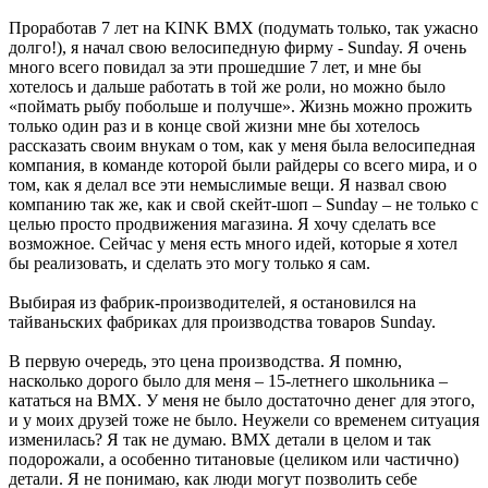
Проработав 7 лет на KINK BMX (подумать только, так ужасно
долго!), я начал свою велосипедную фирму - Sunday. Я очень
много всего повидал за эти прошедшие 7 лет, и мне бы
хотелось и дальше работать в той же роли, но можно было
«поймать рыбу побольше и получше». Жизнь можно прожить
только один раз и в конце свой жизни мне бы хотелось
рассказать своим внукам о том, как у меня была велосипедная
компания, в команде которой были райдеры со всего мира, и о
том, как я делал все эти немыслимые вещи. Я назвал свою
компанию так же, как и свой скейт-шоп – Sunday – не только с
целью просто продвижения магазина. Я хочу сделать все
возможное. Сейчас у меня есть много идей, которые я хотел
бы реализовать, и сделать это могу только я сам.
Выбирая из фабрик-производителей, я остановился на
тайваньских фабриках для производства товаров Sunday.
В первую очередь, это цена производства. Я помню,
насколько дорого было для меня – 15-летнего школьника –
кататься на ВМХ. У меня не было достаточно денег для этого,
и у моих друзей тоже не было. Неужели со временем ситуация
изменилась? Я так не думаю. ВМХ детали в целом и так
подорожали, а особенно титановые (целиком или частично)
детали. Я не понимаю, как люди могут позволить себе