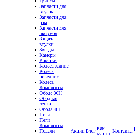
Грипсы
Запчасти для
втулок
Запчасти для
рам
Запчасти для
шатунов
Защита
втулки
Звезды
Камеры
Каретки
Колеса задние
Колеса
передние
Колеса
Комплекты
Обода 36H
Ободная
лента
Обода 48H
Пеги
Пеги
Комплекты
Как
Педали
Акции
Блог
Контакты
купить