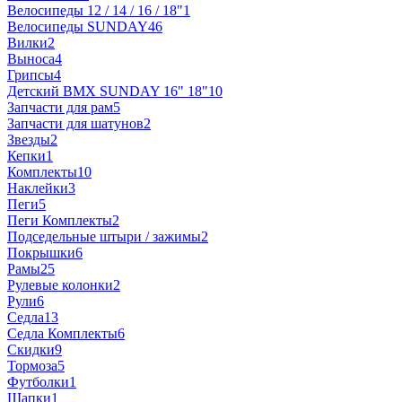
Велосипеды 12 / 14 / 16 / 18"
1
Велосипеды SUNDAY
46
Вилки
2
Выноса
4
Грипсы
4
Детский BMX SUNDAY 16" 18"
10
Запчасти для рам
5
Запчасти для шатунов
2
Звезды
2
Кепки
1
Комплекты
10
Наклейки
3
Пеги
5
Пеги Комплекты
2
Подседельные штыри / зажимы
2
Покрышки
6
Рамы
25
Рулевые колонки
2
Рули
6
Седла
13
Седла Комплекты
6
Скидки
9
Тормоза
5
Футболки
1
Шапки
1