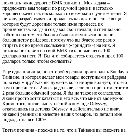
покупать такие дорогие ВМХ запчасти. Моя задача –
предложить вам товары по разумной цене и настолько
хорошего качества, насколько это возможно с учетом цены. Я
не хочу разрабатывать и продавать какие-то нелепые вещи,
которые будут дорогими только из-за процесса их
производства. Когда я создавал свои педали, я специально
работал над тем, чтобы они были доступными по цене
большинству райдеров, потому что вы будете все равно
стирать их во время скольжения («гриндить») на них. Я
никогда не ставил на свой ВМХ титановые пеги. 100
долларов за пеги ?!! Вы что, собираетесь стереть в прах 100
долларов только чтобы скользить?
Еще одна причина, по которой я решил производить Sunday в
Тайване, и которая делает мои товары доступными райдерам
по всему миру? Как вы думаете, кого-нибудь волнует, что его
рама проживет на 2 месяца дольше, если она при этом стоит в
2 раза больше обычной рамы. Я бы на такое не согласился.
Люди просто хотят кататься и это все, что мне от вас нужно.
Кроме того, после выступлений в команде Odyssey,
откатавшись на деталях Odyssey, я действительно не вижу
никакой разницы в качестве наших товаров, их детали мне
подходят на все 100%.
Третья причина - похоже на то, что в Тайване вы сможете на