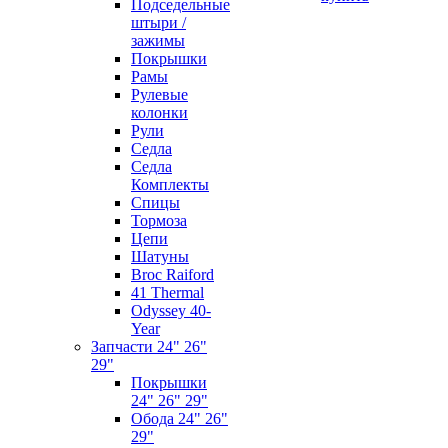
Подседельные
штыри /
зажимы
Покрышки
Рамы
Рулевые
колонки
Рули
Седла
Седла
Комплекты
Спицы
Тормоза
Цепи
Шатуны
Broc Raiford
41 Thermal
Odyssey 40-
Year
Запчасти 24" 26"
29"
Покрышки
24" 26" 29"
Обода 24" 26"
29"