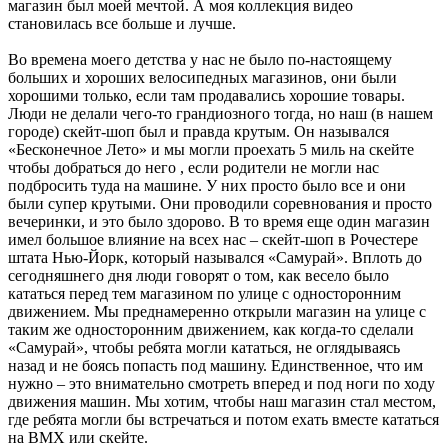
магазин был моей мечтой. А моя коллекция видео
становилась все больше и лучше.
Во времена моего детства у нас не было по-настоящему
больших и хороших велосипедных магазинов, они были
хорошими только, если там продавались хорошие товары.
Люди не делали чего-то грандиозного тогда, но наш (в нашем
городе) скейт-шоп был и правда крутым. Он назывался
«Бесконечное Лето» и мы могли проехать 5 миль на скейте
чтобы добраться до него , если родители не могли нас
подбросить туда на машине. У них просто было все и они
были супер крутыми. Они проводили соревнования и просто
вечеринки, и это было здорово. В то время еще один магазин
имел большое влияние на всех нас – скейт-шоп в Рочестере
штата Нью-Йорк, который назывался «Самурай». Вплоть до
сегодняшнего дня люди говорят о том, как весело было
кататься перед тем магазином по улице с односторонним
движением. Мы преднамеренно открыли магазин на улице с
таким же односторонним движением, как когда-то сделали
«Самурай», чтобы ребята могли кататься, не оглядываясь
назад и не боясь попасть под машину. Единственное, что им
нужно – это внимательно смотреть вперед и под ноги по ходу
движения машин. Мы хотим, чтобы наш магазин стал местом,
где ребята могли бы встречаться и потом ехать вместе кататься
на ВМХ или скейте.