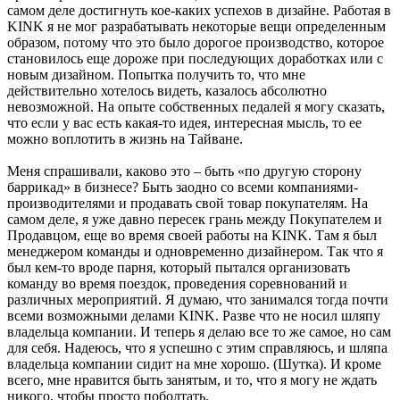
самом деле достигнуть кое-каких успехов в дизайне. Работая в
KINK я не мог разрабатывать некоторые вещи определенным
образом, потому что это было дорогое производство, которое
становилось еще дороже при последующих доработках или с
новым дизайном. Попытка получить то, что мне
действительно хотелось видеть, казалось абсолютно
невозможной. На опыте собственных педалей я могу сказать,
что если у вас есть какая-то идея, интересная мысль, то ее
можно воплотить в жизнь на Тайване.
Меня спрашивали, каково это – быть «по другую сторону
баррикад» в бизнесе? Быть заодно со всеми компаниями-
производителями и продавать свой товар покупателям. На
самом деле, я уже давно пересек грань между Покупателем и
Продавцом, еще во время своей работы на KINK. Там я был
менеджером команды и одновременно дизайнером. Так что я
был кем-то вроде парня, который пытался организовать
команду во время поездок, проведения соревнований и
различных мероприятий. Я думаю, что занимался тогда почти
всеми возможными делами KINK. Разве что не носил шляпу
владельца компании. И теперь я делаю все то же самое, но сам
для себя. Надеюсь, что я успешно с этим справляюсь, и шляпа
владельца компании сидит на мне хорошо. (Шутка). И кроме
всего, мне нравится быть занятым, и то, что я могу не ждать
никого, чтобы просто поболтать.