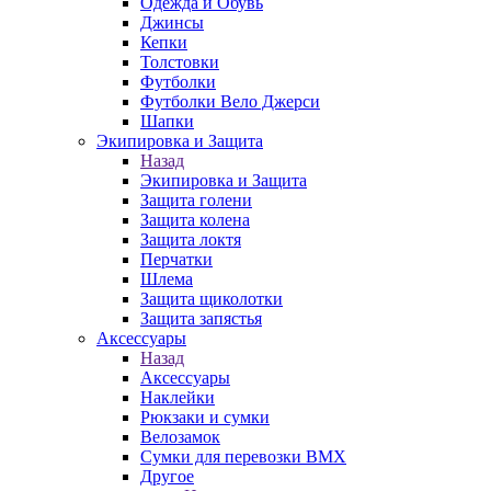
Одежда и Обувь
Джинсы
Кепки
Толстовки
Футболки
Футболки Вело Джерси
Шапки
Экипировка и Защита
Назад
Экипировка и Защита
Защита голени
Защита колена
Защита локтя
Перчатки
Шлема
Защита щиколотки
Защита запястья
Аксессуары
Назад
Аксессуары
Наклейки
Рюкзаки и сумки
Велозамок
Сумки для перевозки BMX
Другое