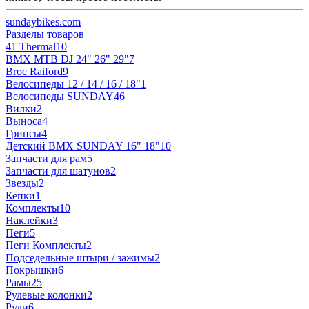
sundaybikes.com
Разделы товаров
41 Thermal
10
BMX MTB DJ 24" 26" 29"
7
Broc Raiford
9
Велосипеды 12 / 14 / 16 / 18"
1
Велосипеды SUNDAY
46
Вилки
2
Выноса
4
Грипсы
4
Детский BMX SUNDAY 16" 18"
10
Запчасти для рам
5
Запчасти для шатунов
2
Звезды
2
Кепки
1
Комплекты
10
Наклейки
3
Пеги
5
Пеги Комплекты
2
Подседельные штыри / зажимы
2
Покрышки
6
Рамы
25
Рулевые колонки
2
Рули
6