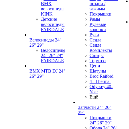
BMX
штыри /
велосипеды
зажимы
KINK
Покрышки
Детские
Рамы
велосипеды
Рулевые
FAIRDALE
колонки
Рули
Велосипеды 24"
Седла
26" 29"
Седла
Велосипеды
Комплекты
24" 26" 29"
Спицы
FAIRDALE
Тормоза
Цепи
BMX MTB DJ 24"
Шатуны
26" 29"
Broc Raiford
41 Thermal
Odyssey 40-
Year
Ещё
Запчасти 24" 26"
29"
Покрышки
24" 26" 29"
Обода 24" 26"