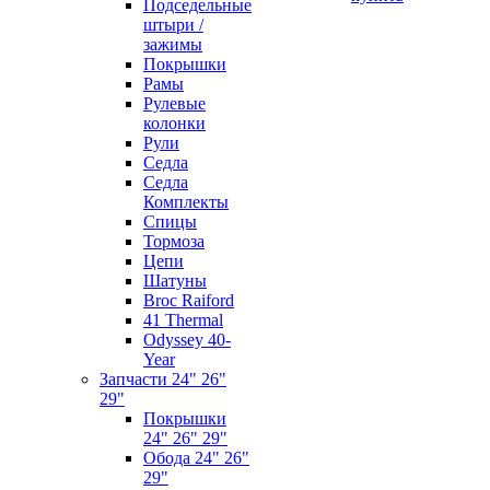
Подседельные
штыри /
зажимы
Покрышки
Рамы
Рулевые
колонки
Рули
Седла
Седла
Комплекты
Спицы
Тормоза
Цепи
Шатуны
Broc Raiford
41 Thermal
Odyssey 40-
Year
Запчасти 24" 26"
29"
Покрышки
24" 26" 29"
Обода 24" 26"
29"