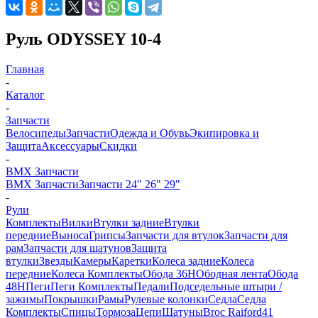
Руль ODYSSEY 10-4
Главная
-
Каталог
-
Запчасти
Велосипеды
Запчасти
Одежда и Обувь
Экипировка и
Защита
Аксессуары
Скидки
-
BMX Запчасти
BMX Запчасти
Запчасти 24" 26" 29"
-
Рули
Комплекты
Вилки
Втулки задние
Втулки
передние
Выноса
Грипсы
Запчасти для втулок
Запчасти для
рам
Запчасти для шатунов
Защита
втулки
Звезды
Камеры
Каретки
Колеса задние
Колеса
передние
Колеса Комплекты
Обода 36H
Ободная лента
Обода
48H
Пеги
Пеги Комплекты
Педали
Подседельные штыри /
зажимы
Покрышки
Рамы
Рулевые колонки
Седла
Седла
Комплекты
Спицы
Тормоза
Цепи
Шатуны
Broc Raiford
41