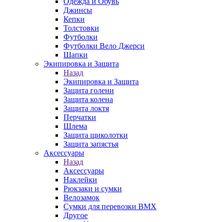
Одежда и Обувь
Джинсы
Кепки
Толстовки
Футболки
Футболки Вело Джерси
Шапки
Экипировка и Защита
Назад
Экипировка и Защита
Защита голени
Защита колена
Защита локтя
Перчатки
Шлема
Защита щиколотки
Защита запястья
Аксессуары
Назад
Аксессуары
Наклейки
Рюкзаки и сумки
Велозамок
Сумки для перевозки BMX
Другое