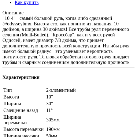
Как купить
Описание
"10‑4" - самый большой руль, когда-либо сделанный
@odysseybmx. Высота его, как понятно из названия, 10
дюймов, а ширина 30 дюймов! Все трубы руля переменного
сечения (Multi-Butted). "Кроссбар", как и у всех рулей
Одиссей, имеет диаметр 7/8 дюйма, что придает
дополнительную прочность всей конструкции. Изгибы руля
имеют большой радиус - это уменьшает вероятность
погнутости руля. Тепловая обработка готового руля придает
трубам и сварным соединениям дополнительную прочность.
Характеристики
Тип
2-элементный
Высота
10"
Ширина
30"
Смещение назад
11°
Ширина
305мм
перемычки
Высота перемычки
190мм
Ширина насечки
50мм