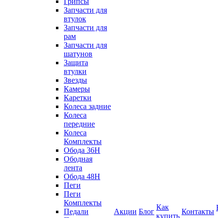
Грипсы
Запчасти для
втулок
Запчасти для
рам
Запчасти для
шатунов
Защита
втулки
Звезды
Камеры
Каретки
Колеса задние
Колеса
передние
Колеса
Комплекты
Обода 36H
Ободная
лента
Обода 48H
Пеги
Пеги
Комплекты
Как
Педали
Акции
Блог
Контакты
купить