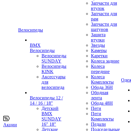
Запчасти для
втулок
Запчасти для
рам
Запчасти для
шатунов
Велосипеды
Защита
втулки
BMX
Звезды
Велосипеды
Камеры
Велосипеды
Каретки
SUNDAY
Колеса задние
Велосипеды
Колеса
KINK
передние
Аксессуары
Колеса
Одеж
для
Комплекты
велосипеда
Обода 36H
Ободная
Велосипеды 12 /
лента
14 / 16 / 18"
Обода 48H
Детский
Пеги
BMX
Пеги
SUNDAY
Комплекты
16" 18"
Педали
Акции
Детские
Подседельные