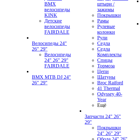
BMX
штыри /
велосипеды
зажимы
KINK
Покрышки
Детские
Рамы
велосипеды
Рулевые
FAIRDALE
колонки
Рули
Велосипеды 24"
Седла
26" 29"
Седла
Велосипеды
Комплекты
24" 26" 29"
Спицы
FAIRDALE
Тормоза
Цепи
BMX MTB DJ 24"
Шатуны
26" 29"
Broc Raiford
41 Thermal
Odyssey 40-
Year
Ещё
Запчасти 24" 26"
29"
Покрышки
24" 26" 29"
Обода 24" 26"